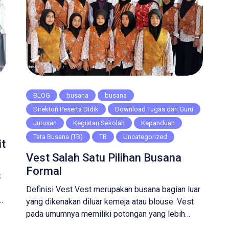
BLOG
busana
busana
Direktori Peserta Didik
Download Tugas dari Guru
Jurusan
Kegiatan Sekolah
Kepanduan
Tata Busana (TB)
TB
Uncategorized
t
Vest Salah Satu Pilihan Busana
Formal
t
Definisi Vest Vest merupakan busana bagian luar
yang dikenakan diluar kemeja atau blouse. Vest
pada umumnya memiliki potongan yang lebih
pendek dibandingkan blazer, jas atau jaket. Selain