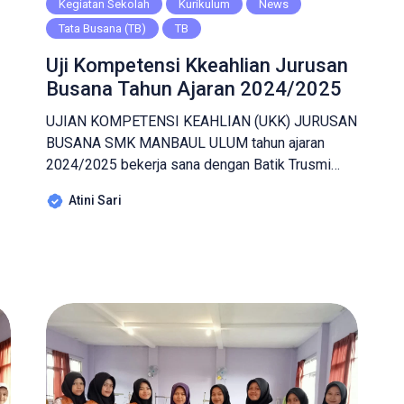
Kegiatan Sekolah
Kurikulum
News
Tata Busana (TB)
TB
Uji Kompetensi Kkeahlian Jurusan
Busana Tahun Ajaran 2024/2025
UJIAN KOMPETENSI KEAHLIAN (UKK) JURUSAN
BUSANA SMK MANBAUL ULUM tahun ajaran
2024/2025 bekerja sana dengan Batik Trusmi
sebagai penguji eksternal telah melaksanakan
Atini Sari
kegiatan tersebut secara maksimal, dengan
menyusun tema “Dress Muslim dengan paduan
p
kain brokat”. Di laksanakan di smk manbaul ulum
yaitu pada tanggal 14 s/d 16 april 2025 dengan
a
durasi selama 16 jam siswa […]
n