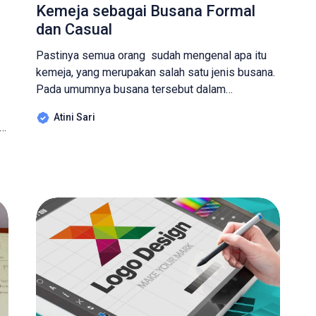
Kemeja sebagai Busana Formal
dan Casual
Pastinya semua orang sudah mengenal apa itu
kemeja, yang merupakan salah satu jenis busana.
Pada umumnya busana tersebut dalam
kesempatan formal dikenakan oleh pria saja
Atini Sari
namun bisa juga dipakai oleh wanita. Karena kita
semua sering menjumpai acara formal penting
untuk kita semua dapat memahami busana ini.
Apa Itu Kemeja Kemeja adalah salah pakaian yang
ai
menutupi […]