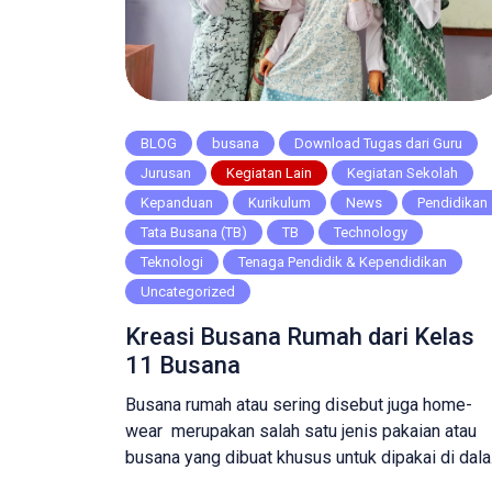
BLOG
busana
Download Tugas dari Guru
Jurusan
Kegiatan Lain
Kegiatan Sekolah
Kepanduan
Kurikulum
News
Pendidikan
Tata Busana (TB)
TB
Technology
Teknologi
Tenaga Pendidik & Kependidikan
Uncategorized
Kreasi Busana Rumah dari Kelas
11 Busana
Busana rumah atau sering disebut juga home-
wear merupakan salah satu jenis pakaian atau
busana yang dibuat khusus untuk dipakai di dal
lingkungan rumah. Pakaian ini biasanya bersifat