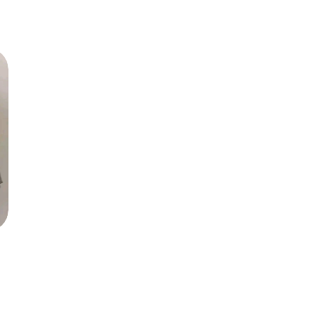
ukuran citra, baik citra sebuah produk,
au
Perusahaan, Lembaga maupun organisasi. Logo
l
[…]
as