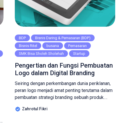
BDP
Bisnis Daring & Pemasaran (BDP)
Bisnis Ritel
busana
Pemasaran
SMK Bisa Sholeh Sholehah
Startup
Pengertian dan Fungsi Pembuatan
Logo dalam Digital Branding
Seiring dengan perkembangan dunia periklanan,
peran logo menjadi amat penting terutama dalam
pembuatan strategi branding sebuah produk.
Fungsi identitas inilah yang merupakan tujuan
Zahrotul Fikri
utama dari sebuah logo. Dengan hanya melihat
logo seseorang akan ingat, tertarik, lalu membeli.
am
Dari fungsi ini, logo kemudian menjadi sebuah