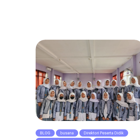
BLOG
busana
Direktori Peserta Didik