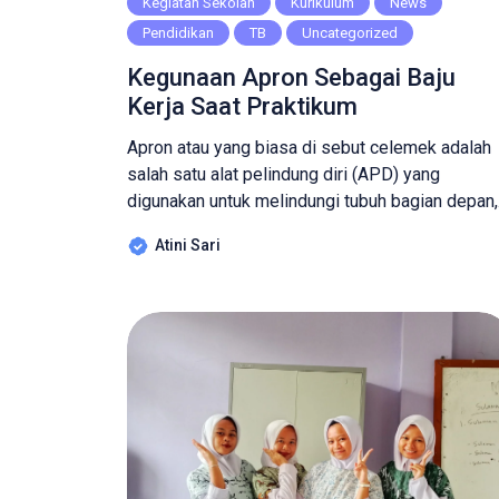
Kegiatan Sekolah
Kurikulum
News
Pendidikan
TB
Uncategorized
Kegunaan Apron Sebagai Baju
Kerja Saat Praktikum
Apron atau yang biasa di sebut celemek adalah
salah satu alat pelindung diri (APD) yang
digunakan untuk melindungi tubuh bagian depan,
bagian yang terlindungi Apron mulai dari dada
Atini Sari
hingga pertengahan paha ataubisa juga di atas
lutut. Apron atau Celemek ini terbuat dari berbag
macam bahan yang berbeda, katun, kulit, drill,
rayon dan lain sebagainya. Apron […]