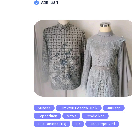
Atini Sari
nyaman pada saat dipakai, ukurannya longgar at
tidak pas badan, dan mudah untuk dipakai(mode
yang simpel) sehingga dapat memberikan
kenyamanan saat kita sedang melakukan aktivit
di rumah. Busana rumah memiliki karakteristik
yang […]
busana
Direktori Peserta Didik
Jurusan
Kepanduan
News
Pendidikan
Tata Busana (TB)
TB
Uncategorized