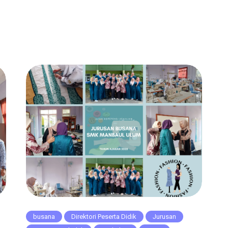
busana
Direktori Peserta Didik
Jurusan