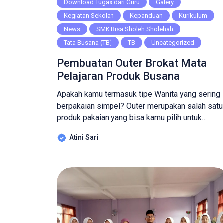
Download Tugas dari Guru
Galery
Kegiatan Sekolah
Kepanduan
Kurikulum
News
SMK Bisa Sholeh Sholehah
Tata Busana (TB)
TB
Uncategorized
Pembuatan Outer Brokat Mata
Pelajaran Produk Busana
Apakah kamu termasuk tipe Wanita yang sering
berpakaian simpel? Outer merupakan salah satu
produk pakaian yang bisa kamu pilih untuk
gunakan untuk berpenampilan santai namun teta
Atini Sari
menunjukan sisi stylish pada saat dikenakan.
Outer sendiri merupakan salah satu jenis busan
yang bersifat timeless fashion (bisa digunakan
kapan saja) atau bisa juga disebut tidak termaka
oleh waktu. […]