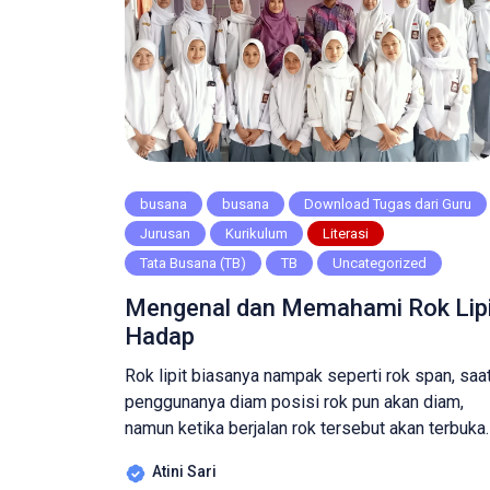
busana
busana
Download Tugas dari Guru
Jurusan
Kurikulum
Literasi
Tata Busana (TB)
TB
Uncategorized
Mengenal dan Memahami Rok Lipi
Hadap
Rok lipit biasanya nampak seperti rok span, saa
penggunanya diam posisi rok pun akan diam,
namun ketika berjalan rok tersebut akan terbuka
ukurannya melebar di karenakan adanya lipitan
Atini Sari
sebesar kurang lebih sekitar 20 cm, dan akan