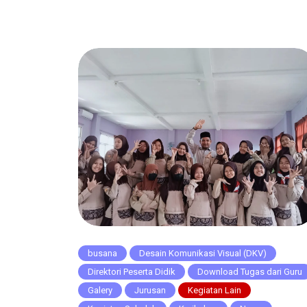
memberikan keleluasaan saat berjalan bagi
penggunanya, namun saat lipit hadapnya
dihilangkan maka akan menyulitkan penggunany
saat berjalan. Untuk pola […]
busana
Desain Komunikasi Visual (DKV)
Direktori Peserta Didik
Download Tugas dari Guru
Galery
Jurusan
Kegiatan Lain