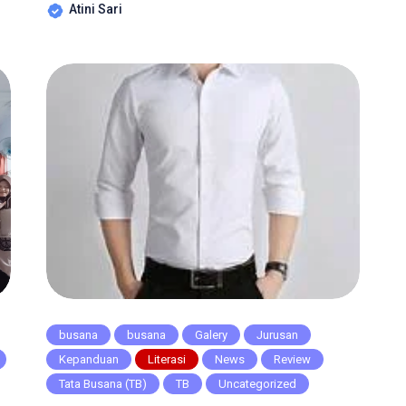
Atini Sari
itu, vest juga tidak berlengan, sehingga
memberikan kesan lebih formal dan elegan. Vest,
a
atau biasa dikenal juga sebagai rompi, adalah
salah satu pakaian yang telah lama eksis dalam
[…]
busana
busana
Galery
Jurusan
Kepanduan
Literasi
News
Review
Tata Busana (TB)
TB
Uncategorized