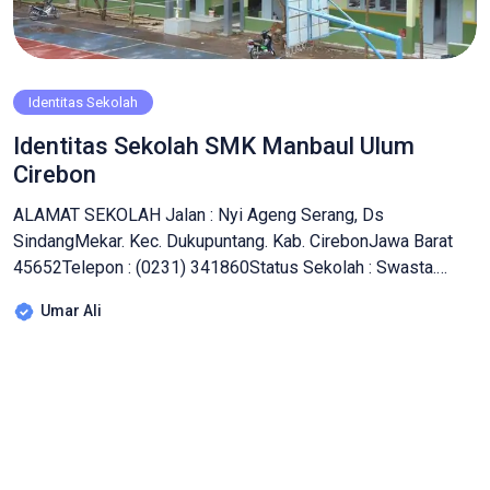
Identitas Sekolah
Identitas Sekolah SMK Manbaul Ulum
Cirebon
ALAMAT SEKOLAH Jalan : Nyi Ageng Serang, Ds
SindangMekar. Kec. Dukupuntang. Kab. CirebonJawa Barat
45652Telepon : (0231) 341860Status Sekolah : Swasta.
Terakreditasi A SURAT KEPUTUSAN PENDIRIAN SEKOLAH :
Umar Ali
Nomor Data Sekolah/ NDS : 4302170028Nomor Statistik
Sekolah : 342021726001Penerbit SK Pendirian Sekolah :
Menteri Pendidikan dan Kebudayaan Repu-blik Indonesia
AKREDITASI SEKOLAH TERAKHIR Jurusan Pemasaran :
02.00/100/BAS/2006 […]