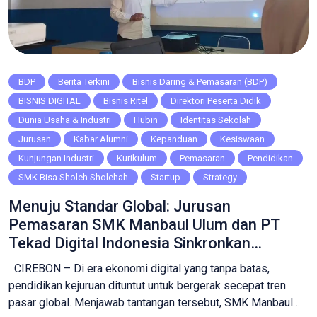
BDP
Berita Terkini
Bisnis Daring & Pemasaran (BDP)
BISNIS DIGITAL
Bisnis Ritel
Direktori Peserta Didik
Dunia Usaha & Industri
Hubin
Identitas Sekolah
Jurusan
Kabar Alumni
Kepanduan
Kesiswaan
Kunjungan Industri
Kurikulum
Pemasaran
Pendidikan
SMK Bisa Sholeh Sholehah
Startup
Strategy
Menuju Standar Global: Jurusan
Pemasaran SMK Manbaul Ulum dan PT
Tekad Digital Indonesia Sinkronkan
Kurikulum Bisnis Digital
CIREBON – Di era ekonomi digital yang tanpa batas,
pendidikan kejuruan dituntut untuk bergerak secepat tren
pasar global. Menjawab tantangan tersebut, SMK Manbaul