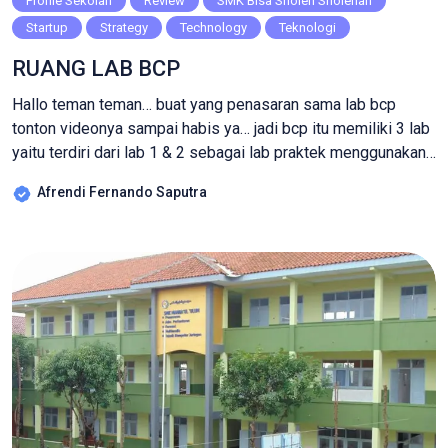
Profile Sekolah
Review
SMK Bisa Sholeh Sholehah
Startup
Strategy
Technology
Teknologi
RUANG LAB BCP
Hallo teman teman… buat yang penasaran sama lab bcp
tonton videonya sampai habis ya… jadi bcp itu memiliki 3 lab
yaitu terdiri dari lab 1 & 2 sebagai lab praktek menggunakan
komputer, dan lab studio sebagai ruangan untuk podcast…
Afrendi Fernando Saputra
jangan lupa follow ig dan tiktok kita di @bcpsmkmu…
nantikan update dari kami ya teman teman… […]