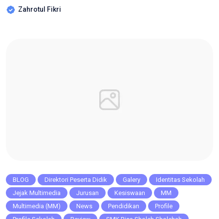
Ulum sukses menggelar agenda strategis Sinkronisasi
Zahrotul Fikri
Kurikulum Bisnis Digital (Jurusan Pemasaran) bersama mitra
industri, PT Tekad Digital Indonesia, pada Kamis
(11/09/2025). ​Langkah ini bukan sekadar pertemuan rutin,
melainkan upaya serius sekolah […]
BLOG
Direktori Peserta Didik
Galery
Identitas Sekolah
Jejak Multimedia
Jurusan
Kesiswaan
MM
Multimedia (MM)
News
Pendidikan
Profile