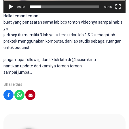
00:00
00:16
Hallo teman teman…
buat yang penasaran sama lab bcp tonton videonya sampai habis
ya…
jadi bcp itu memiliki 3 lab yaitu terdiri dari lab 1 & 2 sebagai lab
praktek menggunakan komputer, dan lab studio sebagai ruangan
untuk podcast…
jangan lupa follow ig dan tiktok kita di @bcpsmkmu…
nantikan update dari kami ya teman teman…
sampai jumpa…
Share this:
Facebook
WhatsApp
Email