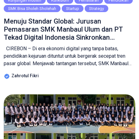
Kunjungan Industri
Kurikulum
Pemasaran
Pendidikan
SMK Bisa Sholeh Sholehah
Startup
Strategy
Menuju Standar Global: Jurusan
Pemasaran SMK Manbaul Ulum dan PT
Tekad Digital Indonesia Sinkronkan
Kurikulum Bisnis Digital
CIREBON – Di era ekonomi digital yang tanpa batas,
pendidikan kejuruan dituntut untuk bergerak secepat tren
pasar global. Menjawab tantangan tersebut, SMK Manbaul
Ulum sukses menggelar agenda strategis Sinkronisasi
Zahrotul Fikri
Kurikulum Bisnis Digital (Jurusan Pemasaran) bersama mitra
industri, PT Tekad Digital Indonesia, pada Kamis
(11/09/2025). ​Langkah ini bukan sekadar pertemuan rutin,
melainkan upaya serius sekolah […]