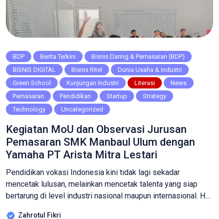
BDP
Berita Terkini
Bisnis Daring & Pemasaran (BDP)
BISNIS DIGITAL
Bisnis Ritel
Dunia Usaha & Industri
Green School
Kunjungan Industri
Literasi
News
Pemasaran
Pendidikan
Startup
Strategy
Technology
Uncategorized
Kegiatan MoU dan Observasi Jurusan
Pemasaran SMK Manbaul Ulum dengan
Yamaha PT Arista Mitra Lestari
Pendidikan vokasi Indonesia kini tidak lagi sekadar
mencetak lulusan, melainkan mencetak talenta yang siap
bertarung di level industri nasional maupun internasional. Hal
ini dibuktikan dengan langkah nyata SMK Manbaul Ulum
Zahrotul Fikri