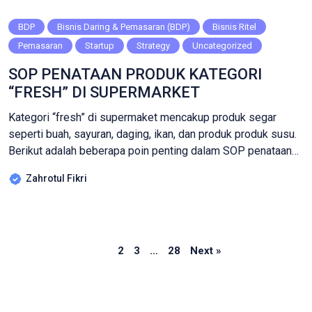
BDP
Bisnis Daring & Pemasaran (BDP)
Bisnis Ritel
Pemasaran
Startup
Strategy
Uncategorized
SOP PENATAAN PRODUK KATEGORI
“FRESH” DI SUPERMARKET
Kategori “fresh” di supermaket mencakup produk segar
seperti buah, sayuran, daging, ikan, dan produk produk susu.
Berikut adalah beberapa poin penting dalam SOP penataan
produk kategori “fresh” di supermarket: Pemantauan Kualitas
Zahrotul Fikri
Produk Penataan produk kategori “ fresh” mencakup
pemantauan kualitas produk secara ketat. Produk yang rusak
atau cacat harus segera di keluarkan dari rak untuk […]
Page
Page
Page
Page
1
2
3
…
28
Next »