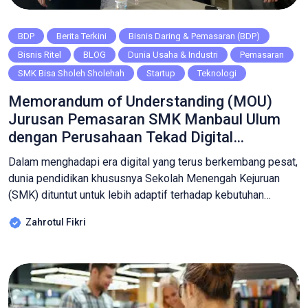
BDP
Berita Terkini
Bisnis Daring & Pemasaran (BDP)
Bisnis Ritel
BLOG
Dunia Usaha & Industri
Pemasaran
SMK Bisa Sholeh Sholehah
Startup
Teknologi
Memorandum of Understanding (MOU)
Jurusan Pemasaran SMK Manbaul Ulum
dengan Perusahaan Tekad Digital
Indonesia
Dalam menghadapi era digital yang terus berkembang pesat,
dunia pendidikan khususnya Sekolah Menengah Kejuruan
(SMK) dituntut untuk lebih adaptif terhadap kebutuhan
industri. Salah satu langkah strategis yang banyak dilakukan
Zahrotul Fikri
adalah menjalin kerjasama dengan Perusahaan Tekad digital
Indonesia. Hal ini juga dilakukan oleh SMK Manbaul Ulum
dengan jurusan Pemasaran yang memiliki visi untuk
menyiapkan lulusan siap […]