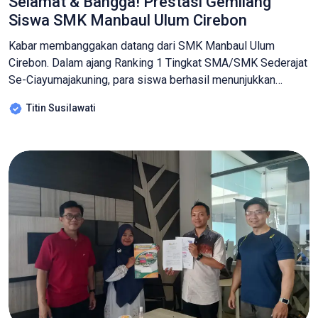
Selamat & Bangga! Prestasi Gemilang
Siswa SMK Manbaul Ulum Cirebon
Kabar membanggakan datang dari SMK Manbaul Ulum
Cirebon. Dalam ajang Ranking 1 Tingkat SMA/SMK Sederajat
Se-Ciayumajakuning, para siswa berhasil menunjukkan
kemampuan terbaiknya dan bersaing secara kompetitif
Titin Susilawati
dengan 131 peserta dari berbagai sekolah. Dengan penuh
semangat, ketekunan, dan kerja keras, tiga siswa terbaik
SMK Manbaul Ulum sukses masuk 10 Besar, sebuah
pencapaian luar biasa yang patut […]