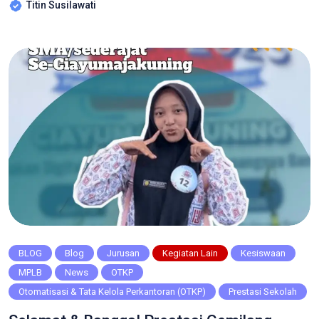
Titin Susilawati
Penghargaan ini menjadi bukti bahwa semangat,
kekompakan, dan energi positif yang ditunjukkan para siswa
begitu luar biasa. Sorak sorai yang penuh semangat, yel-yel
yang kompak, serta dukungan tanpa […]
BLOG
Blog
Jurusan
Kegiatan Lain
Kesiswaan
MPLB
News
OTKP
Otomatisasi & Tata Kelola Perkantoran (OTKP)
Prestasi Sekolah