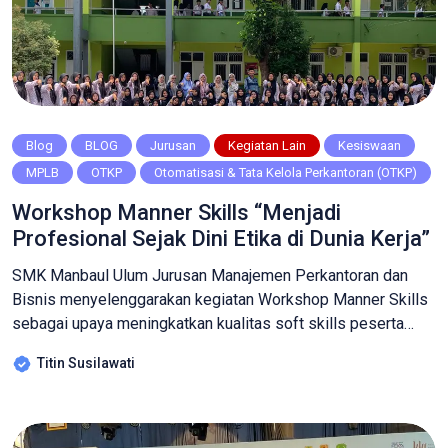
Blog
BLOG
Jurusan
Kegiatan Lain
Kesiswaan
MPLB
OTKP
Otomatisasi & Tata Kelola Perkantoran (OTKP)
Workshop Manner Skills “Menjadi
Profesional Sejak Dini Etika di Dunia Kerja”
SMK Manbaul Ulum Jurusan Manajemen Perkantoran dan
Bisnis menyelenggarakan kegiatan Workshop Manner Skills
sebagai upaya meningkatkan kualitas soft skills peserta
didik agar lebih siap menghadapi tantangan dunia kerja.
Titin Susilawati
Kegiatan ini dirancang secara interaktif dan aplikatif,
sehingga peserta didik tidak hanya memahami teori, tetapi
juga langsung mempraktikkan materi yang diberikan.
Workshop ini menghadirkan pemateri Ibu Ikeu […]