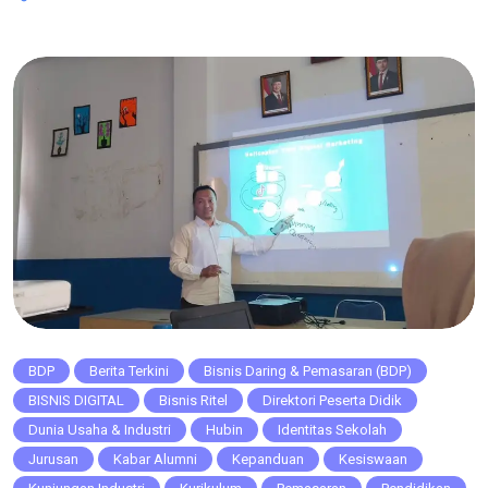
melalui kegiatan Penandatanganan MoU (Memorandum of
Understanding), Observasi, dan Wawancara Sales yang
bekerja sama dengan Yamaha PT Arista Mitra Lestari Plered.
​Kegiatan ini merupakan bagian […]
BDP
Berita Terkini
Bisnis Daring & Pemasaran (BDP)
BISNIS DIGITAL
Bisnis Ritel
Direktori Peserta Didik
Dunia Usaha & Industri
Hubin
Identitas Sekolah
Jurusan
Kabar Alumni
Kepanduan
Kesiswaan