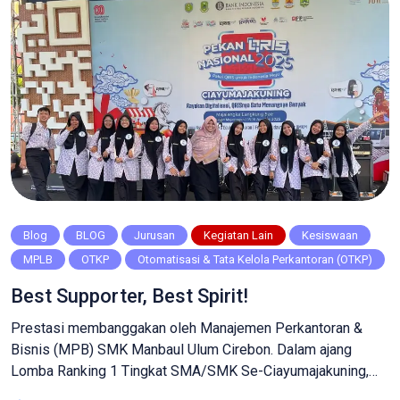
Blog
BLOG
Jurusan
Kegiatan Lain
Kesiswaan
MPLB
OTKP
Otomatisasi & Tata Kelola Perkantoran (OTKP)
Best Supporter, Best Spirit!
Prestasi membanggakan oleh Manajemen Perkantoran &
Bisnis (MPB) SMK Manbaul Ulum Cirebon. Dalam ajang
Lomba Ranking 1 Tingkat SMA/SMK Se-Ciayumajakuning,
tim MPB berhasil meraih penghargaan Best Supporter.