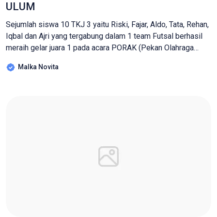
ULUM
Sejumlah siswa 10 TKJ 3 yaitu Riski, Fajar, Aldo, Tata, Rehan,
Iqbal dan Ajri yang tergabung dalam 1 team Futsal berhasil
meraih gelar juara 1 pada acara PORAK (Pekan Olahraga
Antar Kelas) yang kerap diadakan di Sekolah setelah
Malka Novita
Penilaian Akhir Semester (PAS) atau Penilaian Akhir Tahun
(PAT), dimana siswa dari banyak kelas berkompetisi dalam
berbagai […]