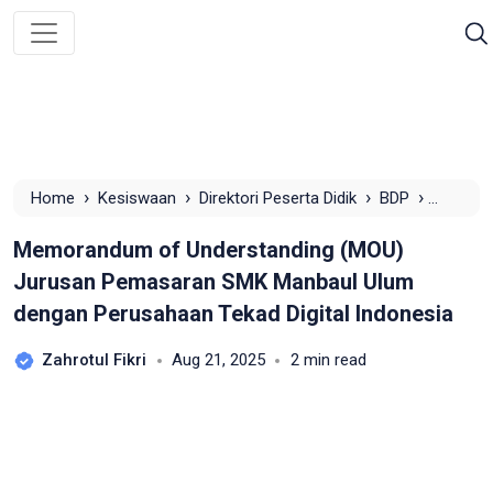
›
›
›
›
Home
Kesiswaan
Direktori Peserta Didik
BDP
Memorandum of Understanding (MOU) Jurusan Pemasaran
Memorandum of Understanding (MOU)
SMK Manbaul Ulum dengan Perusahaan Tekad Digital
Indonesia
Jurusan Pemasaran SMK Manbaul Ulum
dengan Perusahaan Tekad Digital Indonesia
Zahrotul Fikri
Aug 21, 2025
2 min read