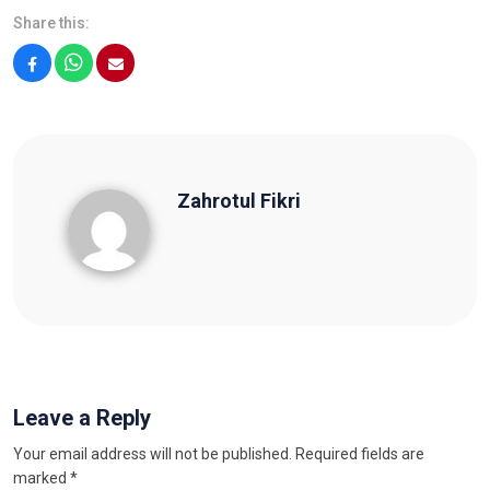
Share this:
Facebook
WhatsApp
Email
Zahrotul Fikri
Zahrotul Fikri
Leave a Reply
Your email address will not be published.
Required fields are
marked
*