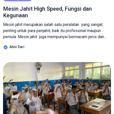
Mesin Jahit High Speed, Fungsi dan
Kegunaan
Mesin jahit merupakan salah satu peralatan yang sangat
penting untuk para penjahit, baik itu profesional maupun
pemula. Mesin jahit juga mempunyai bermacam jenis dan
model, salah satunya adalah mesin jahit high speed. Mesin
Atini Sari
jahit high speed pada umumnya lebih cocok digunakan oleh
penjahit yang sudah berpengalaman, Kecepatan dan
performa yang maksimal dari mesin jahit ini bisa menjadi
tantangan […]