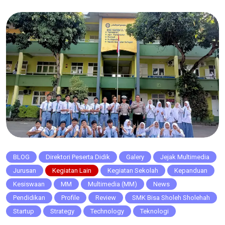
non-tunai, Mobile Banking, aplikasi marketplace, dan
merchant […]
BLOG
Direktori Peserta Didik
Galery
Jejak Multimedia
Jurusan
Kegiatan Lain
Kegiatan Sekolah
Kepanduan
Kesiswaan
MM
Multimedia (MM)
News
Pendidikan
Profile
Review
SMK Bisa Sholeh Sholehah
Startup
Strategy
Technology
Teknologi