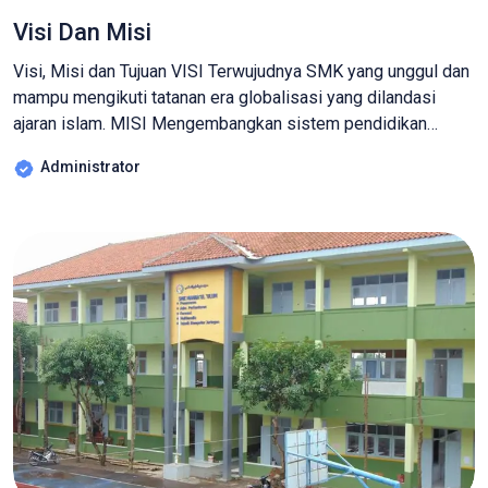
Visi Dan Misi
Visi, Misi dan Tujuan VISI Terwujudnya SMK yang unggul dan
mampu mengikuti tatanan era globalisasi yang dilandasi
ajaran islam. MISI Mengembangkan sistem pendidikan
kejuruan yang adaftif-fleksibel dan berwawasan global.
Administrator
Menginteraksikan pemdidikan kejuruan yang berwawasan
mutu dan keunggulan, profesional, dan berorientasi ke masa
depan yang handal dan profesional. Mewujudkan sikap
pelayanan prima kepada masyarakat didik dalam rangka […]