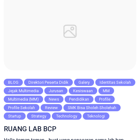
BLOG
Direktori Peserta Didik
Galery
Identitas Sekolah
Jejak Multimedia
Jurusan
Kesiswaan
MM
Multimedia (MM)
News
Pendidikan
Profile
Profile Sekolah
Review
SMK Bisa Sholeh Sholehah
Startup
Strategy
Technology
Teknologi
RUANG LAB BCP