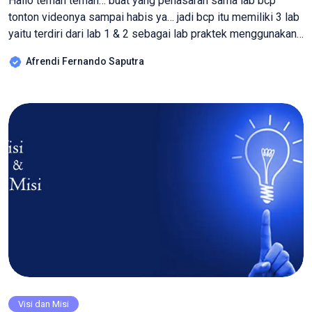
Hallo teman teman… buat yang penasaran sama lab bcp
tonton videonya sampai habis ya… jadi bcp itu memiliki 3 lab
yaitu terdiri dari lab 1 & 2 sebagai lab praktek menggunakan
komputer, dan lab studio sebagai ruangan untuk podcast…
Afrendi Fernando Saputra
jangan lupa follow ig dan tiktok kita di @bcpsmkmu…
nantikan update dari kami ya teman teman… […]
Visi dan Misi