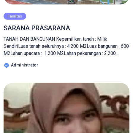
Fasilitas
SARANA PRASARANA
TANAH DAN BANGUNAN Kepemilikan tanah : Milik
SendiriLuas tanah seluruhnya : 4.200 M2Luas bangunan : 600
M2Lahan upacara : 1.200 M2Lahan pekarangan : 2.200
M2Lahan parkir : 200 M2 RUANGAN Ruang Teori/Kelas : 58
Administrator
RuangRuang Praktek/Lab : 7 RuangRuang Kepala Sekolah : 1
RuangRuang Guru : 2 Ruang legaRuang Perpustakaan : 1
RuangRuang TU : […]