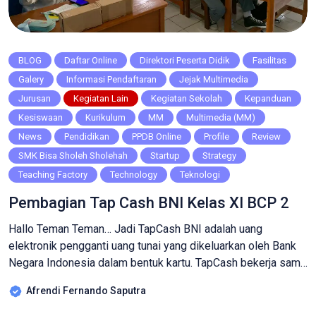
BLOG
Daftar Online
Direktori Peserta Didik
Fasilitas
Galery
Informasi Pendaftaran
Jejak Multimedia
Jurusan
Kegiatan Lain
Kegiatan Sekolah
Kepanduan
Kesiswaan
Kurikulum
MM
Multimedia (MM)
News
Pendidikan
PPDB Online
Profile
Review
SMK Bisa Sholeh Sholehah
Startup
Strategy
Teaching Factory
Technology
Teknologi
Pembagian Tap Cash BNI Kelas XI BCP 2
Hallo Teman Teman… Jadi TapCash BNI adalah uang
elektronik pengganti uang tunai yang dikeluarkan oleh Bank
Negara Indonesia dalam bentuk kartu. TapCash bekerja sama
dengan berbagai merchant, sehingga siswa kami dapat
Afrendi Fernando Saputra
menggunakan kartu e-money ini untuk transaksi pembayaran
dimana saja. Kamu bisa melakukan top up dari ATM Tunai dan