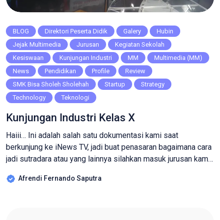
BLOG
Direktori Peserta Didik
Galery
Hubin
Jejak Multimedia
Jurusan
Kegiatan Sekolah
Kesiswaan
Kunjungan Industri
MM
Multimedia (MM)
News
Pendidikan
Profile
Review
SMK Bisa Sholeh Sholehah
Startup
Strategy
Technology
Teknologi
Kunjungan Industri Kelas X
Haiii… Ini adalah salah satu dokumentasi kami saat
berkunjung ke iNews TV, jadi buat penasaran bagaimana cara
jadi sutradara atau yang lainnya silahkan masuk jurusan kami,
dibroadcasting dan perfilman kalian diajarkan cara menjadi
Afrendi Fernando Saputra
kameramen, sutradara, editor, konten creator dan masih
banyak lagi. jadi buat kalian yang hobi mendokumentasikan
sesuatu ayo gabung ke jurusan kami…