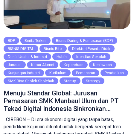
BDP
Berita Terkini
Bisnis Daring & Pemasaran (BDP)
BISNIS DIGITAL
Bisnis Ritel
Direktori Peserta Didik
Dunia Usaha & Industri
Hubin
Identitas Sekolah
Jurusan
Kabar Alumni
Kepanduan
Kesiswaan
Kunjungan Industri
Kurikulum
Pemasaran
Pendidikan
SMK Bisa Sholeh Sholehah
Startup
Strategy
Menuju Standar Global: Jurusan
Pemasaran SMK Manbaul Ulum dan PT
Tekad Digital Indonesia Sinkronkan
Kurikulum Bisnis Digital
CIREBON – Di era ekonomi digital yang tanpa batas,
pendidikan kejuruan dituntut untuk bergerak secepat tren
pasar global. Menjawab tantangan tersebut, SMK Manbaul