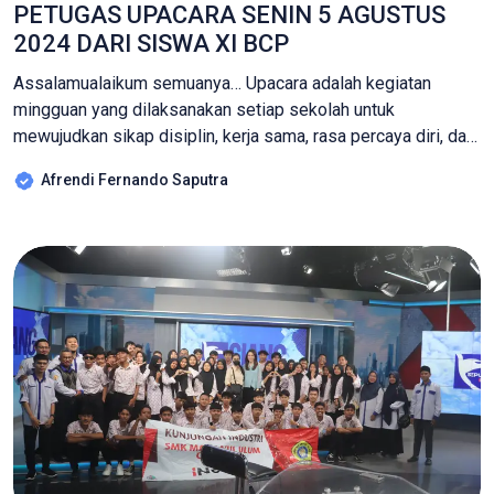
PETUGAS UPACARA SENIN 5 AGUSTUS
2024 DARI SISWA XI BCP
Assalamualaikum semuanya… Upacara adalah kegiatan
mingguan yang dilaksanakan setiap sekolah untuk
mewujudkan sikap disiplin, kerja sama, rasa percaya diri, dan
tanggung jawab. Dengan begitu, hal ini dapat mendorong
Afrendi Fernando Saputra
lahirnya sikap dan kesadaran berbangsa dan bernegara serta
cinta tanah air di kalangan peserta didik. Terimakasih kami
ucapkan kepada bapak AIPTU Pol. Moh. Rofik dari Polresta
Cirebon telah […]