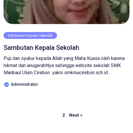
Sambutan Kepala Sekolah
Sambutan Kepala Sekolah
Puji dan syukur kepada Allah yang Maha Kuasa oleh karena
hikmat dan anugerahNya sehingga website sekolah SMK
Manbaul Ulum Cirebon yakni smkmucirebon.sch.id
menjawab akan setiap kebutuhan informasi dengan
Administrator
memanfaatkan sarana teknologi informasi yang
ada.Perkembangan Ilmu Pegetahuan dan teknologi dari tahun
ke tahun harus diakui terus mengalami peningkatan dan ini
adalah bukti dari proses pendidikan yang dilakukan pada […]
Page
Page
1
2
Next »