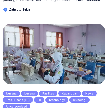
Ulum sukses menggelar agenda strategis Sinkronisasi
Zahrotul Fikri
Kurikulum Bisnis Digital (Jurusan Pemasaran) bersama mitra
industri, PT Tekad Digital Indonesia, pada Kamis
(11/09/2025). ​Langkah ini bukan sekadar pertemuan rutin,
melainkan upaya serius sekolah […]
busana
busana
Fasilitas
Kepanduan
News
Tata Busana (TB)
TB
Technology
Teknologi
Uncategorized