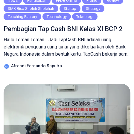
News
Pendidikan
PPDB Online
Profile
Review
SMK Bisa Sholeh Sholehah
Startup
Strategy
Teaching Factory
Technology
Teknologi
Pembagian Tap Cash BNI Kelas XI BCP 2
Hallo Teman Teman… Jadi TapCash BNI adalah uang
elektronik pengganti uang tunai yang dikeluarkan oleh Bank
Negara Indonesia dalam bentuk kartu. TapCash bekerja sama
dengan berbagai merchant, sehingga siswa kami dapat
Afrendi Fernando Saputra
menggunakan kartu e-money ini untuk transaksi pembayaran
dimana saja. Kamu bisa melakukan top up dari ATM Tunai dan
non-tunai, Mobile Banking, aplikasi marketplace, dan
merchant […]