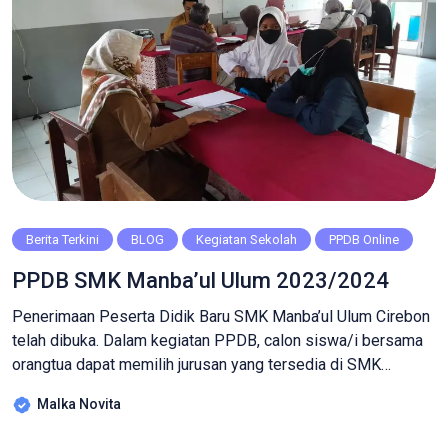
Berita Terkini
BLOG
Kegiatan Sekolah
PPDB Online
PPDB SMK Manba’ul Ulum 2023/2024
Penerimaan Peserta Didik Baru SMK Manba’ul Ulum Cirebon
telah dibuka. Dalam kegiatan PPDB, calon siswa/i bersama
orangtua dapat memilih jurusan yang tersedia di SMK
Manba’ul Ulum diantaranya Bisnis Daring dan Pemasaran,
Malka Novita
Otomatisasi Tata Kelola Perkantoran, Farmasi Klinik dan
Komunitas, Teknik Komputer dan Jaringan, Multimedia, dan