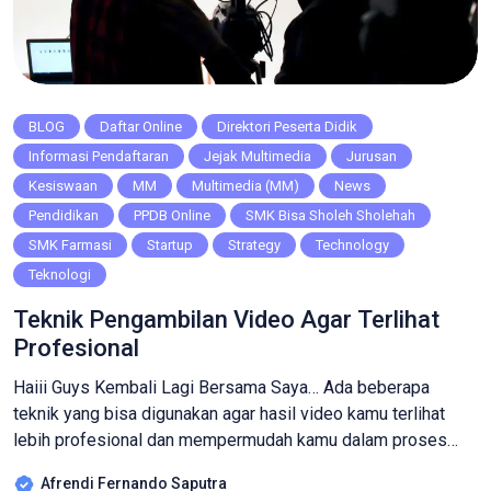
BLOG
Daftar Online
Direktori Peserta Didik
Informasi Pendaftaran
Jejak Multimedia
Jurusan
Kesiswaan
MM
Multimedia (MM)
News
Pendidikan
PPDB Online
SMK Bisa Sholeh Sholehah
SMK Farmasi
Startup
Strategy
Technology
Teknologi
Teknik Pengambilan Video Agar Terlihat
Profesional
Haiii Guys Kembali Lagi Bersama Saya… Ada beberapa
teknik yang bisa digunakan agar hasil video kamu terlihat
lebih profesional dan mempermudah kamu dalam proses
editing. berikut saya akan menjelaskan teknik apa saja yang
Afrendi Fernando Saputra