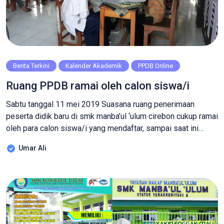
Berita Terkini
Kalender Akademik
PPDB Online
Ruang PPDB ramai oleh calon siswa/i
Sabtu tanggal 11 mei 2019 Suasana ruang penerimaan
peserta didik baru di smk manba’ul ‘ulum cirebon cukup ramai
oleh para calon siswa/i yang mendaftar, sampai saat ini
pukul 10.00 wib total siswa/i yang sudah mendaftar
Umar Ali
berjumlah 375 orang. yuk buruan daftar jangan sampai
kehabisan kuota. Bisnis Daring dan Pemasaran 61 pendaftar
dari kuota 120Farmasi 25 […]