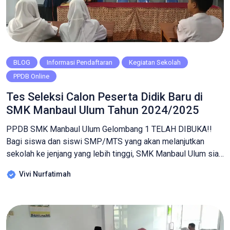
BLOG
Informasi Pendaftaran
Kegiatan Sekolah
PPDB Online
Tes Seleksi Calon Peserta Didik Baru di
SMK Manbaul Ulum Tahun 2024/2025
PPDB SMK Manbaul Ulum Gelombang 1 TELAH DIBUKA!!
Bagi siswa dan siswi SMP/MTS yang akan melanjutkan
sekolah ke jenjang yang lebih tinggi, SMK Manbaul Ulum siap
untuk menerima peserta didik baru. Pada hari Jumat,
Vivi Nurfatimah
tepatnya yaitu tanggal 10 Mei 2024 telah diadakan Tes
Seleksi Penerimaan Peserta Didik Baru di SMK Manbaul
Ulum, kegiatan tersebut dihadiri […]