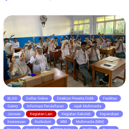
bisa digunakan agar hasil video kamu terlihat sempurna.
Pemilihan Sudut Pengambilan (Angle Selection) ini adalah
salah satu aspek kunci dalam pengambilan video […]
BLOG
Daftar Online
Direktori Peserta Didik
Fasilitas
Galery
Informasi Pendaftaran
Jejak Multimedia
Jurusan
Kegiatan Lain
Kegiatan Sekolah
Kepanduan
Kesiswaan
Kurikulum
MM
Multimedia (MM)