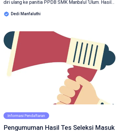
diri ulang ke panitia PPDB SMK Manba’ul ‘Ulum. Hasil
Seleksi Masuk Gelombang 2 SMK MU CIREBON bisa dilihat
Dedi Manfaluthi
pada link di bawah: http://smkmucirebon.sch.id/daftar-hasil-
tes-seleksi-gelombang-2-tp-2019-2020/
Informasi Pendaftaran
Pengumuman Hasil Tes Seleksi Masuk