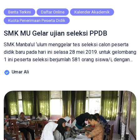
Berita Terkini
Daftar Online
Kalender Akademik
Kuota Penerimaan Peserta Didik
SMK MU Gelar ujian seleksi PPDB
SMK Manba’ul ‘ulum menggelar tes seleksi calon peserta
didik baru pada hari ini selasa 28 mei 2019. untuk gelombang
1 ini peserta seleksi berjumlah 581 orang siswa/i, dengan
rincian jurusan tkj 205 orang calon siswa/i, Multimedia 64
Umar Ali
calon siswa/i, Farmasi 41 calon siswa/i, OTKP (Perkantoran)
138 calon siswa/i, BDP (Pemasaran) 107 calon siswa/i,
serta Tata […]