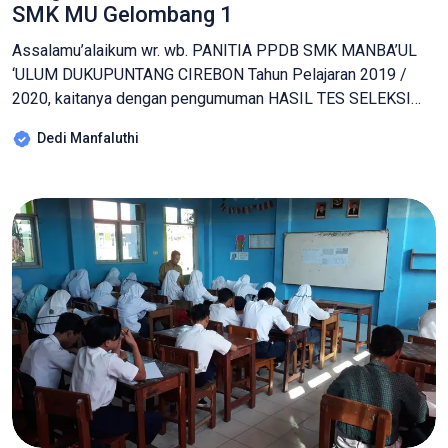
SMK MU Gelombang 1
Assalamu’alaikum wr. wb. PANITIA PPDB SMK MANBA’UL
‘ULUM DUKUPUNTANG CIREBON Tahun Pelajaran 2019 /
2020, kaitanya dengan pengumuman HASIL TES SELEKSI
MASUK baru dapat menginformasikan bahwa calon peserta
Dedi Manfaluthi
didik yang dinyatakan LULUS dan DITERIMA sebagai
Peserta Didik SMK Manba’ul ‘Ulum Tahun Pelajaran 2019 /
2020 adalah siswa/i yang memenuhi kriteria sebagai
berikut:1. Siswa/i telah mengikuti […]