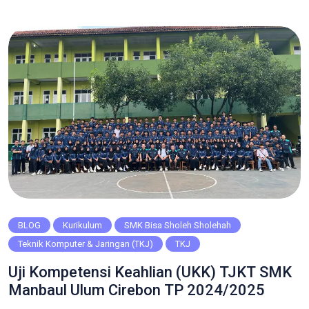
positif bagi bangsa dan negara. Dalam konteks inilah,
pendidikan semi militer hadir sebagai sebuah pendekatan
yang unik dan […]
BLOG
Kurikulum
SMK Bisa Sholeh Sholehah
Teknik Komputer & Jaringan (TKJ)
TKJ
Uji Kompetensi Keahlian (UKK) TJKT SMK
Manbaul Ulum Cirebon TP 2024/2025