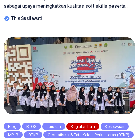
sebagai upaya meningkatkan kualitas soft skills peserta
didik agar lebih siap menghadapi tantangan dunia kerja.
Titin Susilawati
Kegiatan ini dirancang secara interaktif dan aplikatif,
sehingga peserta didik tidak hanya memahami teori, tetapi
juga langsung mempraktikkan materi yang diberikan.
Workshop ini menghadirkan pemateri Ibu Ikeu […]
Blog
BLOG
Jurusan
Kegiatan Lain
Kesiswaan
MPLB
OTKP
Otomatisasi & Tata Kelola Perkantoran (OTKP)