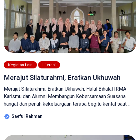
Kegiatan Lain
Literasi
Merajut Silaturahmi, Eratkan Ukhuwah
Merajut Silaturahmi, Eratkan Ukhuwah: Halal Bihalal IRMA
Karismu dan Alumni Membangun Kebersamaan Suasana
hangat dan penuh kekeluargaan terasa begitu kental saat
Ikatan Remaja Masjid (IRMA) Karismu menggelar acara halal
Saeful Rahman
bihalal yang istimewa. Bukan hanya dihadiri oleh anggota
aktif, kegiatan kali ini juga mengundang para alumni yang
telah lama menjadi bagian dari perjalanan panjang organisasi