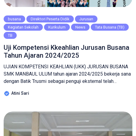
busana
Direktori Peserta Didik
Jurusan
Kegiatan Sekolah
Kurikulum
News
Tata Busana (TB)
TB
Uji Kompetensi Kkeahlian Jurusan Busana
Tahun Ajaran 2024/2025
UJIAN KOMPETENSI KEAHLIAN (UKK) JURUSAN BUSANA
SMK MANBAUL ULUM tahun ajaran 2024/2025 bekerja sana
dengan Batik Trusmi sebagai penguji eksternal telah
melaksanakan kegiatan tersebut secara maksimal, dengan
Atini Sari
menyusun tema “Dress Muslim dengan paduan kain brokat”.
Di laksanakan di smk manbaul ulum yaitu pada tanggal 14
s/d 16 april 2025 dengan durasi selama 16 jam siswa […]