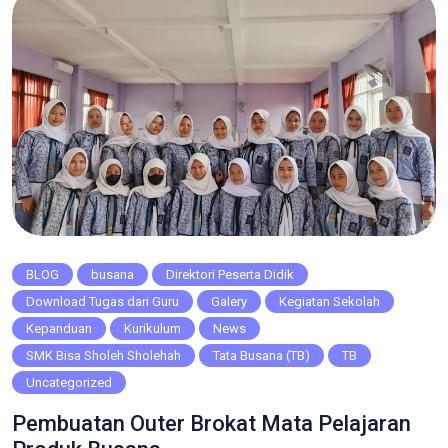
BLOG
busana
Direktori Peserta Didik
Download Tugas dari Guru
Galery
Kegiatan Sekolah
Kepanduan
Kurikulum
News
SMK Bisa Sholeh Sholehah
Tata Busana (TB)
TB
Uncategorized
Pembuatan Outer Brokat Mata Pelajaran