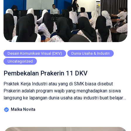
Desain Komunikasi Visual (DKV)
Dunia Usaha & Industri
Uncategorized
Pembekalan Prakerin 11 DKV
Praktek Kerja Industri atau yang di SMK biasa disebut
Prakerin adalah program wajib yang menghadapkan siswa
langsung ke lapangan dunia usaha atau industri buat belajar
secara nyata. Jadi, nggak cuma teori di kelas, tapi juga
Malka Novita
praktik di dunia kerja sesuai jurusanmu. Disini kamu akan
menerapkan teori dari sekolah ke lingkungan industri nyata,
hingga keterampilan teknis, […]