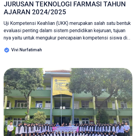
JURUSAN TEKNOLOGI FARMASI TAHUN
AJARAN 2024/2025
Uji Kompetensi Keahlian (UKK) merupakan salah satu bentuk
evaluasi penting dalam sistem pendidikan kejuruan, tujuan
nya yaitu untuk mengukur pencapaian kompetensi siswa di
akhir masa pembelajaran. Pada Tahun Ajaran 2024/2025,
Vivi Nurfatimah
Jurusan Teknologi Farmasi SMK Manbaul Ulum kembali
menyelenggarakan UKK sebagai langkah akhir dalam menilai
kesiapan siswa untuk terjun ke dunia kerja maupun
melanjutkan pendidikan ke […]