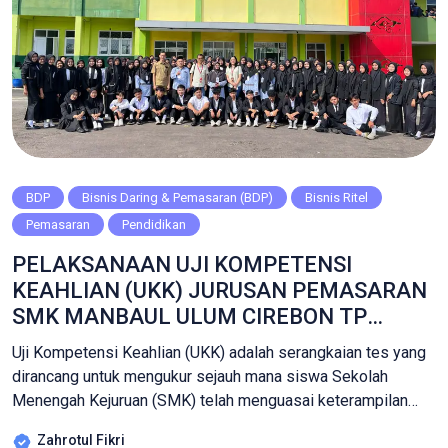
BDP
Bisnis Daring & Pemasaran (BDP)
Bisnis Ritel
Pemasaran
Pendidikan
PELAKSANAAN UJI KOMPETENSI
KEAHLIAN (UKK) JURUSAN PEMASARAN
SMK MANBAUL ULUM CIREBON TP
2025/2026
Uji Kompetensi Keahlian (UKK) adalah serangkaian tes yang
dirancang untuk mengukur sejauh mana siswa Sekolah
Menengah Kejuruan (SMK) telah menguasai keterampilan
dan pengetahuan yang diperlukan dalam bidang keahlian
Zahrotul Fikri