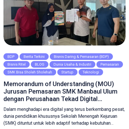
BDP
Berita Terkini
Bisnis Daring & Pemasaran (BDP)
Bisnis Ritel
BLOG
Dunia Usaha & Industri
Pemasaran
SMK Bisa Sholeh Sholehah
Startup
Teknologi
Memorandum of Understanding (MOU)
Jurusan Pemasaran SMK Manbaul Ulum
dengan Perusahaan Tekad Digital
Indonesia
Dalam menghadapi era digital yang terus berkembang pesat,
dunia pendidikan khususnya Sekolah Menengah Kejuruan
(SMK) dituntut untuk lebih adaptif terhadap kebutuhan