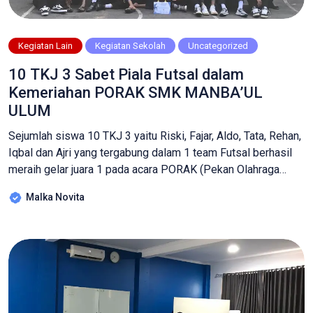
Kegiatan Lain
Kegiatan Sekolah
Uncategorized
10 TKJ 3 Sabet Piala Futsal dalam
Kemeriahan PORAK SMK MANBA’UL
ULUM
Sejumlah siswa 10 TKJ 3 yaitu Riski, Fajar, Aldo, Tata, Rehan,
Iqbal dan Ajri yang tergabung dalam 1 team Futsal berhasil
meraih gelar juara 1 pada acara PORAK (Pekan Olahraga
Antar Kelas) yang kerap diadakan di Sekolah setelah
Malka Novita
Penilaian Akhir Semester (PAS) atau Penilaian Akhir Tahun
(PAT), dimana siswa dari banyak kelas berkompetisi dalam
berbagai […]