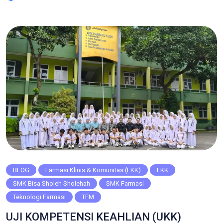
tertentu. Proses ini merupakan bagian penting dari kurikulum
SMK dan bertujuan untuk memastikan bahwa siswa siap
untuk memasuki dunia kerja setelah lulus. Pada Senin, 14
April – […]
BLOG
Farmasi Klinis & Komunitas (FKK)
FKK
SMK Bisa Sholeh Sholehah
SMK Farmasi
Teknologi Farmasi
TFM
UJI KOMPETENSI KEAHLIAN (UKK)