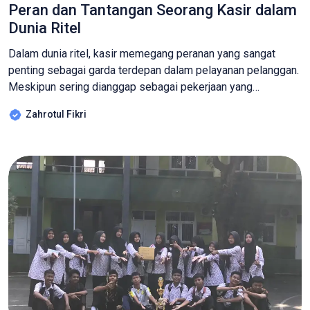
Peran dan Tantangan Seorang Kasir dalam
Dunia Ritel
Dalam dunia ritel, kasir memegang peranan yang sangat
penting sebagai garda terdepan dalam pelayanan pelanggan.
Meskipun sering dianggap sebagai pekerjaan yang
sederhana, kenyataannya menjadi seorang kasir
Zahrotul Fikri
membutuhkan keterampilan, ketelitian, dan kesabaran yang
tinggi. Tugas Seorang Kasir Seorang kasir bertanggung
jawab untuk melayani transaksi pembelian barang atau jasa.
Tugas utamanya meliputi: Memindai barang menggunakan
mesin kasir […]