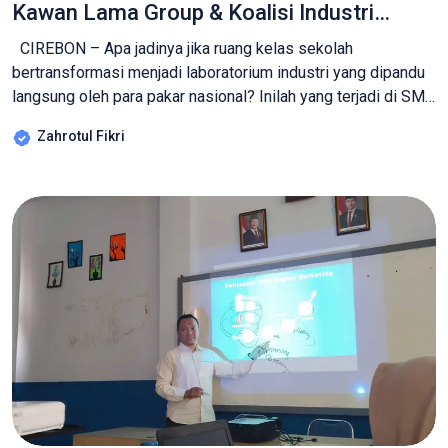
Kawan Lama Group & Koalisi Industri
dalam “Profesional Mengajar”
CIREBON – Apa jadinya jika ruang kelas sekolah
bertransformasi menjadi laboratorium industri yang dipandu
langsung oleh para pakar nasional? Inilah yang terjadi di SMK
Manbaul Ulum pada Kamis (27/11/2025) dalam program
Zahrotul Fikri
unggulan “Profesional Mengajar”. ​Melalui kolaborasi
strategis antara Kemdikdasmen, Kawan Lama Group, serta
tiga organisasi besar—AGMARI, SDI, dan KOMISI—siswa
Jurusan Pemasaran kini tidak lagi […]