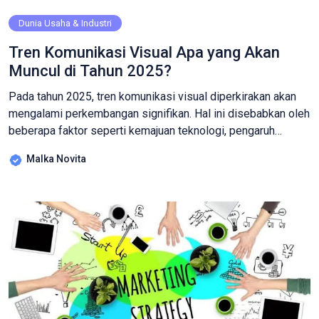
Dunia Usaha & Industri
Tren Komunikasi Visual Apa yang Akan
Muncul di Tahun 2025?
Pada tahun 2025, tren komunikasi visual diperkirakan akan
mengalami perkembangan signifikan. Hal ini disebabkan oleh
beberapa faktor seperti kemajuan teknologi, pengaruh
budaya serta keterlibatan pengguna media yang lebih baik.
Malka Novita
Tren ini mencakup berbagai elemen desain yang inovatif dan
integrasi teknologi canggih. Berikut beberapa tren utama
yang diprediksi akan populer di tahun 2025!: Integrasi AI
dalam […]