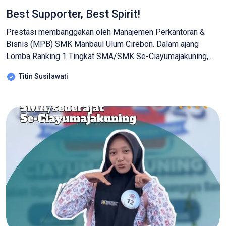
Best Supporter, Best Spirit!
Prestasi membanggakan oleh Manajemen Perkantoran &
Bisnis (MPB) SMK Manbaul Ulum Cirebon. Dalam ajang
Lomba Ranking 1 Tingkat SMA/SMK Se-Ciayumajakuning,
tim MPB berhasil meraih penghargaan Best Supporter.
Titin Susilawati
Penghargaan ini menjadi bukti bahwa semangat,
kekompakan, dan energi positif yang ditunjukkan para siswa
begitu luar biasa. Sorak sorai yang penuh semangat, yel-yel
yang kompak, serta dukungan tanpa […]