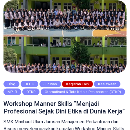
melainkan upaya serius sekolah […]
Blog
BLOG
Jurusan
Kegiatan Lain
Kesiswaan
MPLB
OTKP
Otomatisasi & Tata Kelola Perkantoran (OTKP)
Workshop Manner Skills “Menjadi
Profesional Sejak Dini Etika di Dunia Kerja”
SMK Manbaul Ulum Jurusan Manajemen Perkantoran dan
Bisnis menyelenggarakan kegiatan Workshop Manner Skills