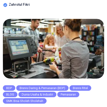
industri. Salah satu langkah strategis yang banyak dilakukan
Zahrotul Fikri
adalah menjalin kerjasama dengan Perusahaan Tekad digital
Indonesia. Hal ini juga dilakukan oleh SMK Manbaul Ulum
dengan jurusan Pemasaran yang memiliki visi untuk
menyiapkan lulusan siap […]
BDP
Bisnis Daring & Pemasaran (BDP)
Bisnis Ritel
BLOG
Dunia Usaha & Industri
Pemasaran
SMK Bisa Sholeh Sholehah