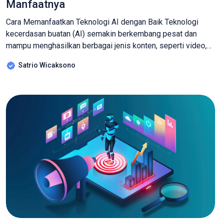
Manfaatnya
Cara Memanfaatkan Teknologi AI dengan Baik Teknologi
kecerdasan buatan (AI) semakin berkembang pesat dan
mampu menghasilkan berbagai jenis konten, seperti video,
gambar, dan suara dengan kualitas yang sangat realistis.
Satrio Wicaksono
Sayangnya, kemajuan ini juga dimanfaatkan untuk tujuan
negatif, seperti penyebaran informasi palsu, kejahatan siber,
hingga pelecehan digital. Oleh karena itu, penting bagi kita
untuk memahami bagaimana […]