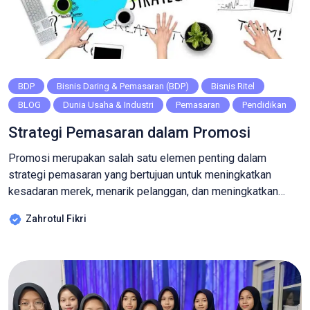
BDP
Bisnis Daring & Pemasaran (BDP)
Bisnis Ritel
BLOG
Dunia Usaha & Industri
Pemasaran
Pendidikan
Strategi Pemasaran dalam Promosi
Promosi merupakan salah satu elemen penting dalam
strategi pemasaran yang bertujuan untuk meningkatkan
kesadaran merek, menarik pelanggan, dan meningkatkan
penjualan. Dengan strategi pemasaran yang tepat, sebuah
Zahrotul Fikri
bisnis dapat mencapai target pasarnya dengan lebih efektif.
Berikut adalah beberapa strategi pemasaran dalam promosi
yang dapat diterapkan: 1. Pemasaran Digital (Digital
Marketing) Dalam era digital, pemasaran melalui internet […]