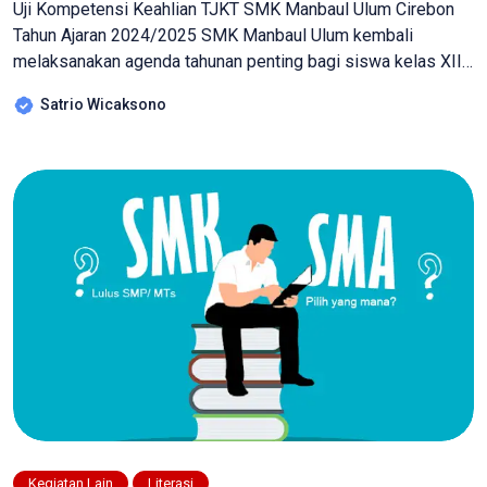
Uji Kompetensi Keahlian TJKT SMK Manbaul Ulum Cirebon
Tahun Ajaran 2024/2025 SMK Manbaul Ulum kembali
melaksanakan agenda tahunan penting bagi siswa kelas XII,
yaitu Uji Kompetensi Keahlian (UKK) jurusan Teknik Jaringan
Satrio Wicaksono
Komputer dan Telekomunikasi (TJKT). Kegiatan ini
dilaksanakan pada tanggal 14 hingga 17 April 2025 dan
bertujuan untuk mengukur serta menguji sejauh mana
kompetensi siswa […]
Kegiatan Lain
Literasi