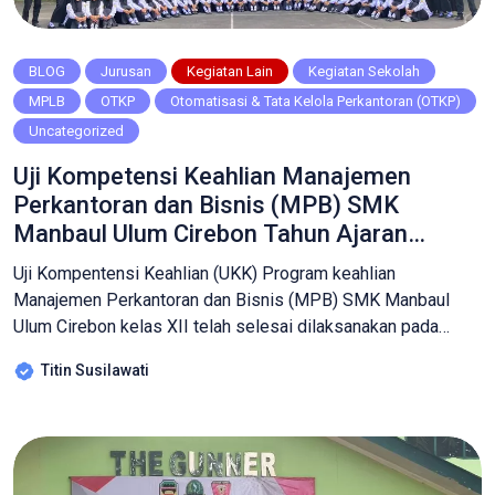
BLOG
Jurusan
Kegiatan Lain
Kegiatan Sekolah
MPLB
OTKP
Otomatisasi & Tata Kelola Perkantoran (OTKP)
Uncategorized
Uji Kompetensi Keahlian Manajemen
Perkantoran dan Bisnis (MPB) SMK
Manbaul Ulum Cirebon Tahun Ajaran
2024/2025
Uji Kompentensi Keahlian (UKK) Program keahlian
Manajemen Perkantoran dan Bisnis (MPB) SMK Manbaul
Ulum Cirebon kelas XII telah selesai dilaksanakan pada
tanggal 14-16 April 2025 pada Tahun Ajaran 2024/2025
Titin Susilawati
Bekerjasama dengan Bank Muamalat Sumber Cirebon. Uji
Kompetensi Keahlian (UKK) merupakan bentuk evaluasi akhir
bagi siswa SMK untuk mengukur kemampuan mereka dalam
bidang keahlian masing-masing. Khusus […]