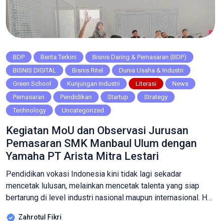
BDP
Berita Terkini
Bisnis Daring & Pemasaran (BDP)
BISNIS DIGITAL
Bisnis Ritel
Dunia Usaha & Industri
Green School
Kunjungan Industri
Literasi
News
Pemasaran
Pendidikan
Startup
Strategy
Technology
Uncategorized
Kegiatan MoU dan Observasi Jurusan
Pemasaran SMK Manbaul Ulum dengan
Yamaha PT Arista Mitra Lestari
Pendidikan vokasi Indonesia kini tidak lagi sekadar
mencetak lulusan, melainkan mencetak talenta yang siap
bertarung di level industri nasional maupun internasional. Hal
ini dibuktikan dengan langkah nyata SMK Manbaul Ulum
Zahrotul Fikri