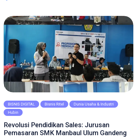
melalui kegiatan Penandatanganan MoU (Memorandum of
Understanding), Observasi, dan Wawancara Sales yang
bekerja sama dengan Yamaha PT Arista Mitra Lestari Plered.
​Kegiatan ini merupakan bagian […]
BISNIS DIGITAL
Bisnis Ritel
Dunia Usaha & Industri
Hubin
Revolusi Pendidikan Sales: Jurusan
Pemasaran SMK Manbaul Ulum Gandeng