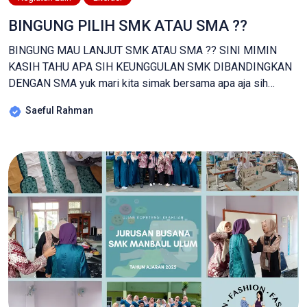
BINGUNG PILIH SMK ATAU SMA ??
BINGUNG MAU LANJUT SMK ATAU SMA ?? SINI MIMIN
KASIH TAHU APA SIH KEUNGGULAN SMK DIBANDINGKAN
DENGAN SMA yuk mari kita simak bersama apa aja sih
keunggulan smk dan mengapa pendidikan vocasi menjadi
Saeful Rahman
pilihan ceras ? Di persimpangan jalan setelah pendidikan
menengah pertama, siswa dihadapkan pada pilihan krusial:
melanjutkan ke Sekolah Menengah Atas (SMA) atau […]