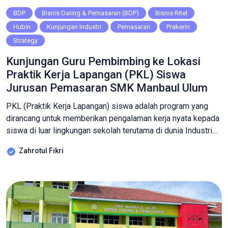
BDP
Bisnis Daring & Pemasaran (BDP)
Bisnis Ritel
Hubin
Kunjungan Industri
Pemasaran
Prakerin
Strategy
Kunjungan Guru Pembimbing ke Lokasi
Praktik Kerja Lapangan (PKL) Siswa
Jurusan Pemasaran SMK Manbaul Ulum
PKL (Praktik Kerja Lapangan) siswa adalah program yang
dirancang untuk memberikan pengalaman kerja nyata kepada
siswa di luar lingkungan sekolah terutama di dunia Industri
atau Perusahaan. Dalam rangka memantau serta memastikan
Zahrotul Fikri
kelancaran siswa Kelas 11 Jurusan Pemasaran yang sedang
melakukan Praktik Kerja Lapangan (PKL), Guru-guru
pembimbing melakukan kunjungan Praktik Kerja Lapangan
(PKL) ke empat lokasi […]