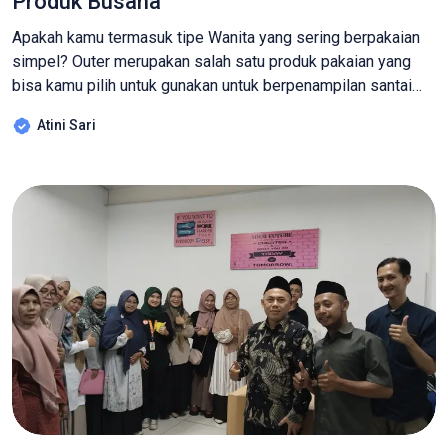
Produk Busana
Apakah kamu termasuk tipe Wanita yang sering berpakaian
simpel? Outer merupakan salah satu produk pakaian yang
bisa kamu pilih untuk gunakan untuk berpenampilan santai
namun tetap menunjukan sisi stylish pada saat dikenakan.
Atini Sari
Outer sendiri merupakan salah satu jenis busana yang
bersifat timeless fashion (bisa digunakan kapan saja) atau
bisa juga disebut tidak termakan oleh waktu. […]