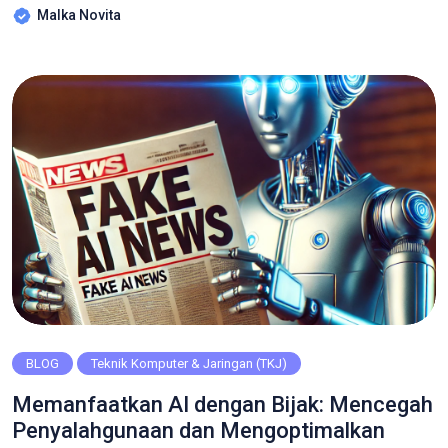
Malka Novita
diujikan adalah perencanaan konsep desain yang dikemas
dalam tugas membuat identitas restoran lengkap dengan
menunya. Melalui tugas ini akan mengukur beberapa aspek
utama desain grafis […]
BLOG
Teknik Komputer & Jaringan (TKJ)
Memanfaatkan AI dengan Bijak: Mencegah
Penyalahgunaan dan Mengoptimalkan