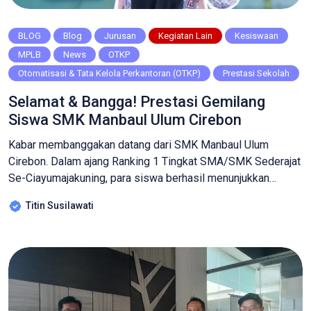
BLOG
Blog
Jurusan
Kegiatan Lain
Kesiswaan
MPLB
News
OTKP
Otomatisasi & Tata Kelola Perkantoran (OTKP)
Prestasi Sekolah
Selamat & Bangga! Prestasi Gemilang
Siswa SMK Manbaul Ulum Cirebon
Kabar membanggakan datang dari SMK Manbaul Ulum
Cirebon. Dalam ajang Ranking 1 Tingkat SMA/SMK Sederajat
Se-Ciayumajakuning, para siswa berhasil menunjukkan
kemampuan terbaiknya dan bersaing secara kompetitif
Titin Susilawati
dengan 131 peserta dari berbagai sekolah. Dengan penuh
semangat, ketekunan, dan kerja keras, tiga siswa terbaik
SMK Manbaul Ulum sukses masuk 10 Besar, sebuah
pencapaian luar biasa yang patut […]