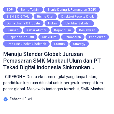
BDP
Berita Terkini
Bisnis Daring & Pemasaran (BDP)
BISNIS DIGITAL
Bisnis Ritel
Direktori Peserta Didik
Dunia Usaha & Industri
Hubin
Identitas Sekolah
Jurusan
Kabar Alumni
Kepanduan
Kesiswaan
Kunjungan Industri
Kurikulum
Pemasaran
Pendidikan
SMK Bisa Sholeh Sholehah
Startup
Strategy
Menuju Standar Global: Jurusan
Pemasaran SMK Manbaul Ulum dan PT
Tekad Digital Indonesia Sinkronkan
Kurikulum Bisnis Digital
CIREBON – Di era ekonomi digital yang tanpa batas,
pendidikan kejuruan dituntut untuk bergerak secepat tren
pasar global. Menjawab tantangan tersebut, SMK Manbaul
Ulum sukses menggelar agenda strategis Sinkronisasi
Zahrotul Fikri
Kurikulum Bisnis Digital (Jurusan Pemasaran) bersama mitra
industri, PT Tekad Digital Indonesia, pada Kamis
(11/09/2025). ​Langkah ini bukan sekadar pertemuan rutin,