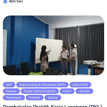
Atini Sari
memberikan kesan lebih formal dan elegan. Vest, atau biasa
dikenal juga sebagai rompi, adalah salah satu pakaian yang
telah lama eksis dalam […]
BDP
Bisnis Daring & Pemasaran (BDP)
Bisnis Ritel
busana
Dunia Usaha & Industri
Hubin
Jurusan
Pemasaran
Prakerin
Startup