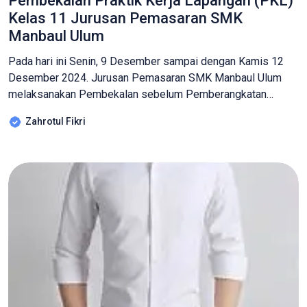
Pembekalan Praktik Kerja Lapangan (PKL)
Kelas 11 Jurusan Pemasaran SMK
Manbaul Ulum
Pada hari ini Senin, 9 Desember sampai dengan Kamis 12
Desember 2024. Jurusan Pemasaran SMK Manbaul Ulum
melaksanakan Pembekalan sebelum Pemberangkatan
Praktik Kerja Lapangan (PKL) selama tiga hari berturut-turut.
Zahrotul Fikri
Kegiatan ini di ikuti oleh Siswa-siswi kelas 11 Jurusan
Pemasaran SMK Manbaul Ulum bertempat di Ruang Aula dan
Laboratorium Jurusan Pemasaran SMK Manbaul Ulum.
Pembekalan siswa […]