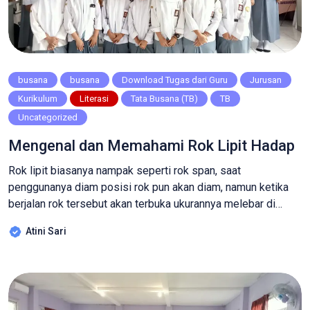
busana
busana
Download Tugas dari Guru
Jurusan
Kurikulum
Literasi
Tata Busana (TB)
TB
Uncategorized
Mengenal dan Memahami Rok Lipit Hadap
Rok lipit biasanya nampak seperti rok span, saat
penggunanya diam posisi rok pun akan diam, namun ketika
berjalan rok tersebut akan terbuka ukurannya melebar di
karenakan adanya lipitan sebesar kurang lebih sekitar 20 cm,
Atini Sari
dan akan memberikan keleluasaan saat berjalan bagi
penggunanya, namun saat lipit hadapnya dihilangkan maka
akan menyulitkan penggunanya saat berjalan. Untuk pola […]