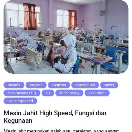
alat […]
busana
busana
Fasilitas
Kepanduan
News
Tata Busana (TB)
TB
Technology
Teknologi
Uncategorized
Mesin Jahit High Speed, Fungsi dan
Kegunaan
Mesin jahit merupakan salah satu peralatan yang sangat