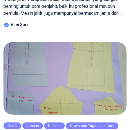
penting untuk para penjahit, baik itu profesional maupun
pemula. Mesin jahit juga mempunyai bermacam jenis dan
model, salah satunya adalah mesin jahit high speed. Mesin
Atini Sari
jahit high speed pada umumnya lebih cocok digunakan oleh
penjahit yang sudah berpengalaman, Kecepatan dan
performa yang maksimal dari mesin jahit ini bisa menjadi
tantangan […]
BLOG
busana
busana
Download Tugas dari Guru