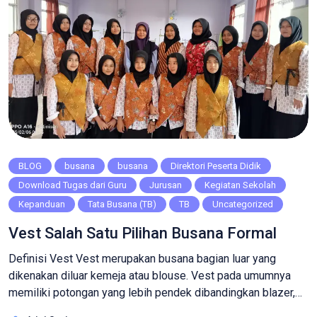
BLOG
busana
busana
Direktori Peserta Didik
Download Tugas dari Guru
Jurusan
Kegiatan Sekolah
Kepanduan
Tata Busana (TB)
TB
Uncategorized
Vest Salah Satu Pilihan Busana Formal
Definisi Vest Vest merupakan busana bagian luar yang
dikenakan diluar kemeja atau blouse. Vest pada umumnya
memiliki potongan yang lebih pendek dibandingkan blazer,
jas atau jaket. Selain itu, vest juga tidak berlengan, sehingga