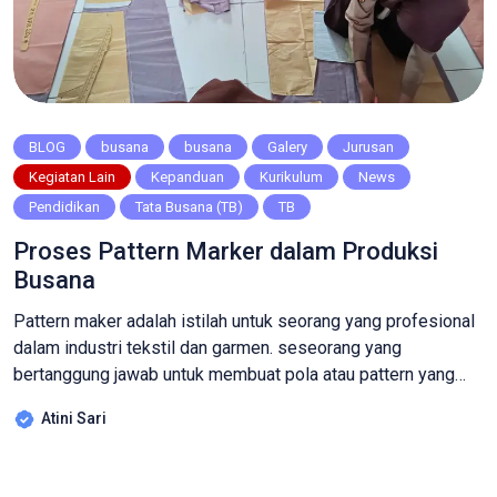
BLOG
busana
busana
Galery
Jurusan
Kegiatan Lain
Kepanduan
Kurikulum
News
Pendidikan
Tata Busana (TB)
TB
Proses Pattern Marker dalam Produksi
Busana
Pattern maker adalah istilah untuk seorang yang profesional
dalam industri tekstil dan garmen. seseorang yang
bertanggung jawab untuk membuat pola atau pattern yang
nantinya akan digunakan sebagai panduan dan patokan dalam
Atini Sari
proses produksi busana. Pola ini bertujuan untuk
menciptakan bentuk dan ukuran yang tepat dan sesuai agar
pakaian dapat diproduksi dengan akurat dan konsisten.