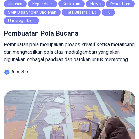
Jurusan
Kepanduan
Kurikulum
News
Pendidikan
SMK Bisa Sholeh Sholehah
Tata Busana (TB)
TB
Uncategorized
Pembuatan Pola Busana
Pembuatan pola merupakan proses kreatif ketika merancang
dan menghasilkan pola atau media(gambar) yang akan
digunakan sebagai panduan dan patokan untuk memotong
dan menjahit pakaian. Pola juga berfungsi sebagai ukuran dan
Atini Sari
bentuk awal yang akan menciptakan busana yang sesuai
dengan desain yang diinginkan. Pembuatan pola mempunyai
peran penting dalam bidang industri pakaian atau busana.
Pembuatan pola adalah proses […]