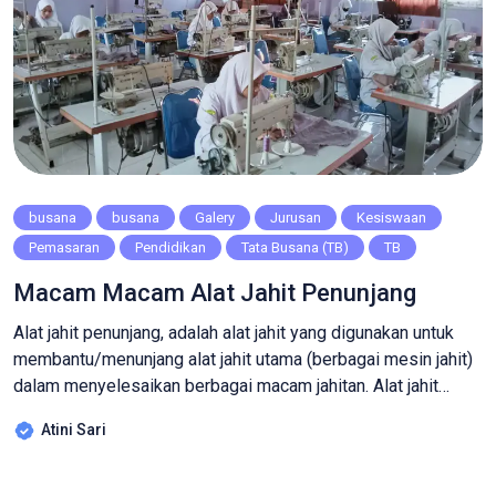
busana
busana
Galery
Jurusan
Kesiswaan
Pemasaran
Pendidikan
Tata Busana (TB)
TB
Macam Macam Alat Jahit Penunjang
Alat jahit penunjang, adalah alat jahit yang digunakan untuk
membantu/menunjang alat jahit utama (berbagai mesin jahit)
dalam menyelesaikan berbagai macam jahitan. Alat jahit
penunjang terdiri dari: Alat-alat untuk mengukur, pita ukuran
Atini Sari
dan alat tulis. Alat-alat pembuat pola, seperti skala, buku
kostum, penggaris pembentuk, pensil merah biru, kertas
kopi/koran, kertas dorslg merah biru dan boneka jahit. Alat-