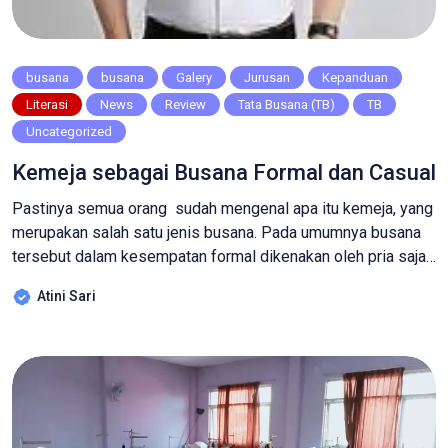
busana
busana
Galery
Jurusan
Kepanduan
Literasi
News
Review
Tata Busana (TB)
TB
Uncategorized
Kemeja sebagai Busana Formal dan Casual
Pastinya semua orang sudah mengenal apa itu kemeja, yang
merupakan salah satu jenis busana. Pada umumnya busana
tersebut dalam kesempatan formal dikenakan oleh pria saja
namun bisa juga dipakai oleh wanita. Karena kita semua
Atini Sari
sering menjumpai acara formal penting untuk kita semua
dapat memahami busana ini. Apa Itu Kemeja Kemeja adalah
salah pakaian yang menutupi […]