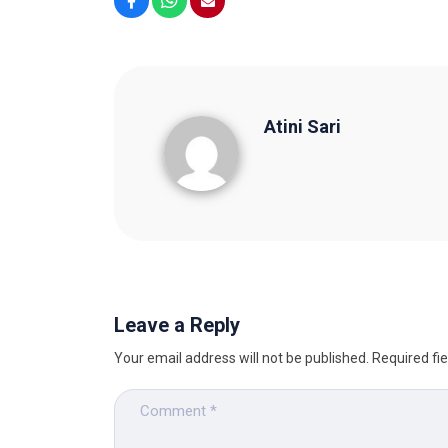
Facebook
WhatsApp
Email
Atini Sari
Atini Sari
Leave a Reply
Your email address will not be published.
Required fi