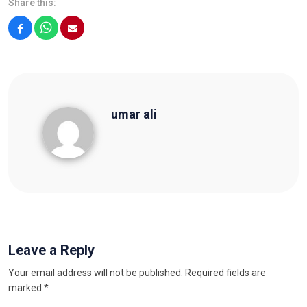
Share this:
Facebook
WhatsApp
Email
umar ali
umar ali
Leave a Reply
Your email address will not be published.
Required fields are
marked
*