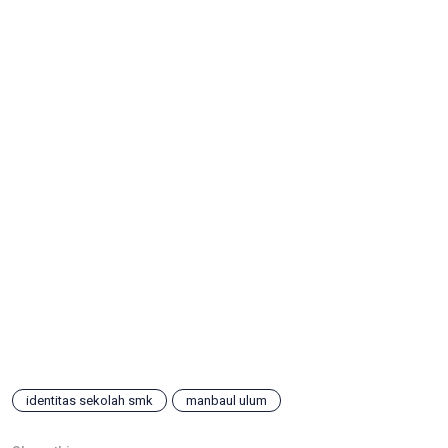
identitas sekolah smk
manbaul ulum