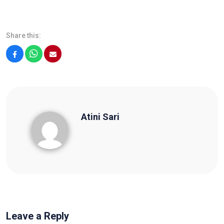
Share this:
Facebook
WhatsApp
Email
Atini Sari
Atini Sari
Leave a Reply