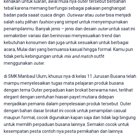
kenakan untuk luaran, awal mula nya outer tersebut berbahan
tebal karena memang berfungsi sebagai pakaian penghangat
badan pada saaat cuaca dingin.
Outwear
atau
outer
bisa menjadi
salah satu pilihan
fashion
yang simpel untuk menyempurnakan
penampilanmu. Banyak jenis – jenis dan desain
outer
untuk saat ini
semakinber variasi dan berinovasi menyesuaikan trend dan
kebutuhan konsumen dan juga untuk sesuaikan untuk berbagai
acara, Mulai dari yang bernuansa kasual hingga formal. Kamu pun
tidak perlu kebingungan untuk
mix and match
outfit
menggunakan
outer.
di SMK Manbaul Ulum, khusus nya di kelas 11 Jurusan Busana telah
mampu menyelesaikan tugas mata pelajaran produk busana
dengan tema Outer perpaduan kain brokat berwarna navi, terlihat
elegant dengan sentuhan hiasan payet mutiara didepan
menjadikan pemanis dalam penyelesaian produk tersebut. Outer
dengan bahan dasar brokat ini cocok untuk penampilan casual
maupun formal, cocok digunakan kapan saja dan tidak lagi bingung
untuk memilih perpaduan busana lainnya. Semakin cocok untuk
kesempatan pesta contoh nya pesta pernikahan dan lainnya.