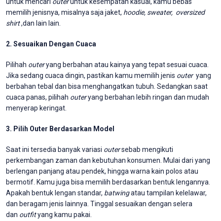
untuk mencari
outer
untuk kesempatan kasual, kamu bebas
memilih jenisnya, misalnya saja jaket,
hoodie,
sweater,
oversized
shirt
,dan lain lain.
2. Sesuaikan Dengan Cuaca
Pilihah
outer
yang berbahan atau kainya
yang tepat sesuai cuaca.
Jika sedang cuaca dingin, pastikan kamu memilih jenis
outer
yang
berbahan tebal dan bisa menghangatkan tubuh. Sedangkan saat
cuaca panas, pilihah
outer
yang berbahan lebih ringan dan mudah
menyerap keringat.
3. Pilih Outer Berdasarkan Model
Saat ini tersedia banyak variasi
outer
sebab mengikuti
perkembangan zaman dan kebutuhan konsumen. Mulai dari yang
berlengan panjang atau pendek, hingga warna kain polos atau
bermotif. Kamu juga bisa memilih berdasarkan bentuk lengannya.
Apakah bentuk lengan standar,
batwing
atau tampilan kelelawar,
dan beragam jenis lainnya. Tinggal sesuaikan dengan selera
dan
outfit
yang kamu pakai.