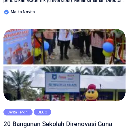
pendidikan akademik (universitas). Melansir laman Direktorat
Jenderal Pendidikan Vokasi (Ditjen Diksi), Rabu 25 Januari
Malka Novita
2023, hal ini dikarenakan sejak awal didirikan, politeknik
diselenggarakan dalam rangka memenuhi kebutuhan tenaga
kerja profesional yang dibutuhkan oleh industri. Berikut
adalah kriteria lain yang cocok […]
Berita Terkini
BLOG
20 Bangunan Sekolah Direnovasi Guna