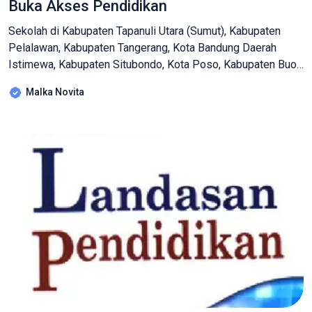
Buka Akses Pendidikan
Sekolah di Kabupaten Tapanuli Utara (Sumut), Kabupaten
Pelalawan, Kabupaten Tangerang, Kota Bandung Daerah
Istimewa, Kabupaten Situbondo, Kota Poso, Kabupaten Buol,
Kota Kendari, dan Kabupaten Selayar (Sulsel) menjadi
Malka Novita
beberapa sekolah yang direnovasi guna membuka akses
pendidikan anak Indonesia untuk menikmati pendidikan.
Kegiatan ini merupakan kolaborasi SGM Eksplor denggan PT
Indomarco Prismatama (Indomaret). Senior Brand Manager
SGM […]