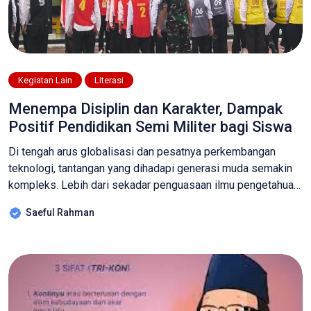
Kegiatan Lain
Literasi
Menempa Disiplin dan Karakter, Dampak
Positif Pendidikan Semi Militer bagi Siswa
Di tengah arus globalisasi dan pesatnya perkembangan
teknologi, tantangan yang dihadapi generasi muda semakin
kompleks. Lebih dari sekadar penguasaan ilmu pengetahuan,
dibutuhkan karakter yang kuat, disiplin tinggi, dan mental
Saeful Rahman
yang tangguh untuk dapat bersaing dan berkontribusi secara
positif bagi bangsa dan negara. Dalam konteks inilah,
pendidikan semi militer hadir sebagai sebuah pendekatan
yang unik dan […]