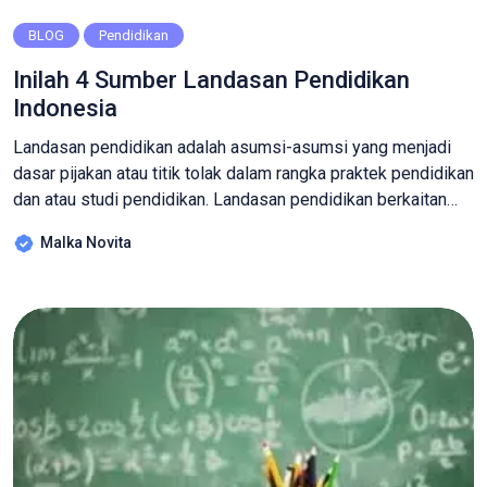
BLOG
Pendidikan
Inilah 4 Sumber Landasan Pendidikan
Indonesia
Landasan pendidikan adalah asumsi-asumsi yang menjadi
dasar pijakan atau titik tolak dalam rangka praktek pendidikan
dan atau studi pendidikan. Landasan pendidikan berkaitan
dengan praktik serta kebijakan pendidikan, termasuk kajian
Malka Novita
analisis kritis. Landasan ini sangat diperlukan karena menjadi
tumpuan, dasar, atau asas konseptual sistem pendidikan
Indonesia. Adapun norma dasar yang dimuat dalam landasan
itu bersumber dari perkembangan […]