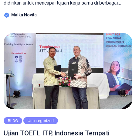
didirikan untuk mencapai tujuan kerja sama di berbagai
bidang, termasuk pendidikan.Contoh kerja sama negara
Malka Novita
ASEAN di bidang pendidikan pun beragam. Mulai dari
pertukaran pelajar, program beasiswa, hingga pembangunan
fasilitas pendidikan di masing-masing negara anggota.
Mengutip Buku Ilmu Pengetahuan Sosial (IPS) Paket A
Setara […]
BLOG
Uncategorized
Ujian TOEFL ITP, Indonesia Tempati