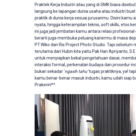
Praktek Kerja Industri atau yang di SMK biasa disebu
langsung ke lapangan dunia usaha atau industri buat b
praktik di dunia kerja sesuai jurusanmu. Disini kamu 
nyata, hingga keterampilan teknis, soft skills, etos k
ini juga jadi jembatan kamu antara relasi profesional
berarti juga membuka peluang kariermu di masa depan
PT.Wiko dan Ris Project Photo Studio. Tapi sebelum 
terutama dari Hubin kita yaitu Pak Hari Apriyanto, S.
untuk m
enyiapkan bekal pengetahuan dasar, m
emban
interaksi formal, p
erkenalan budaya dan prosedur ind
bukan sekadar ‘
ngasih tahu’
tugas praktiknya, ya! ta
kamu benar-benar masuk industri, kamu udah siap bai
Prakerin!^^
Video
Player