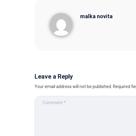
malka novita
malka novita
Leave a Reply
Your email address will not be published.
Required fi