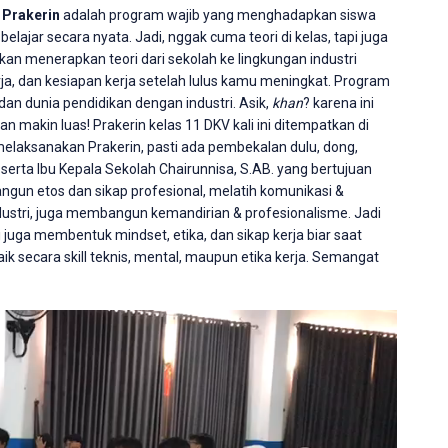
t
Prakerin
adalah program wajib yang menghadapkan siswa
elajar secara nyata. Jadi, nggak cuma teori di kelas, tapi juga
akan menerapkan teori dari sekolah ke lingkungan industri
erja, dan kesiapan kerja setelah lulus kamu meningkat.
Program
 dan dunia pendidikan dengan industri. Asik,
khan
? karena ini
 makin luas! Prakerin kelas 11 DKV kali ini ditempatkan di
melaksanakan Prakerin, pasti ada pembekalan dulu, dong,
E serta Ibu Kepala Sekolah Chairunnisa, S.AB. yang bertujuan
gun etos dan sikap profesional, mel
atih komunikasi &
ustri, juga m
embangun kemandirian & profesionalisme. Jadi
pi juga membentuk mindset, etika, dan sikap kerja biar saat
k secara skill teknis, mental, maupun etika kerja. Semangat