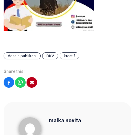
desain publikasi
DKV
kreatif
Share this:
Facebook
WhatsApp
Email
malka novita
malka novita