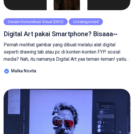
Desain Komunikasi Visual (DKV)
Uncategorized
Digital Art pakai Smartphone? Bisaaa~
Pernah melihat gambar yang dibuat melalui alat digital
seperti drawing tab atau pc di konten-konten FYP sosial
media? Nah, itu namanya Digital Art yaa teman-teman! yaitu
seni yang dibuat menggunakan perangkat teknologi digital.
Malka Novita
Bisa berupa lukisan digital, seni vektor, seni 3d, manipulasi
foto, kolase digital, seni generatif, seni piksel, seni interaktif,
dll. Menggambar dalam teknologi […]