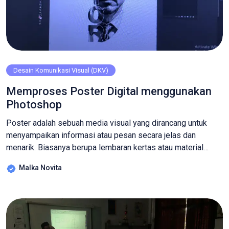
Desain Komunikasi Visual (DKV)
Memproses Poster Digital menggunakan
Photoshop
Poster adalah sebuah media visual yang dirancang untuk
menyampaikan informasi atau pesan secara jelas dan
menarik. Biasanya berupa lembaran kertas atau material
lainnya yang dipajang di tempat-tempat umum untuk tujuan
Malka Novita
promosi, pendidikan, atau penyuluhan. Poster terbagi dalam
bentuk manual dan digital. Beberapa yang termasuk dalam
poster manual (cetakan) adalah Lithografi, yaitu poster yang
proses pembuatannya […]