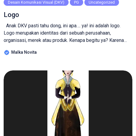
Desain Komunikasi Visual (DKV)
PG
Uncategorized
Logo
Anak DKV pasti tahu dong, ini apa…. ya! ini adalah logo.
Logo merupakan identitas dari sebuah perusahaan,
organisasi, merek atau produk. Kenapa begitu ya? Karena
logo memuat simbol grafis atau desain yang berfungsi
Malka Novita
sebagai representasi visual yang konsisten dan sering kali
mencerminkan nilai, tujuan, dan karakteristik dari entitas yang
diwakilinya. Coba perhatikan contoh dari logo dinas
pendidikan […]