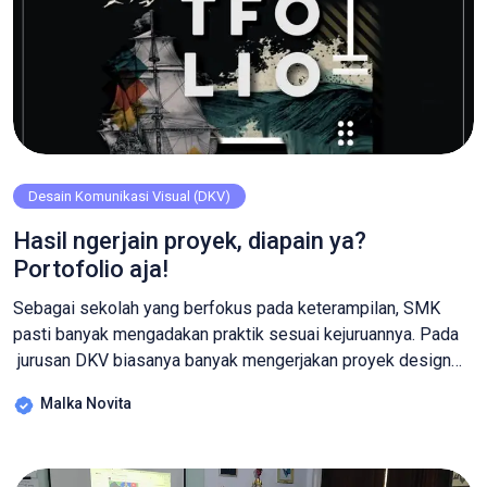
Desain Komunikasi Visual (DKV)
Hasil ngerjain proyek, diapain ya?
Portofolio aja!
Sebagai sekolah yang berfokus pada keterampilan, SMK
pasti banyak mengadakan praktik sesuai kejuruannya. Pada
jurusan DKV biasanya banyak mengerjakan proyek design
grafis seperti logo, brosur, tipografi, poster, web, kemasan,
Malka Novita
design media sosial, ilustrasi digital bahkan iklan juga lho!
Setelah karyamu mendapat nilai, jangan teburu-buru untuk
menghapusnya ya! Karena hasil praktikmu selama ini tidak