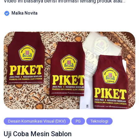
Video ini biasanya berisi informasi tentang produk atau
layanan yang ditawarkan oleh UMKM, keunggulan produk,
Malka Novita
testimoni pelanggan, proses produksi, atau cerita di balik
usaha tersebut. Tujuan dari video promosi ini udah pasti
yaa.. untuk meningkatkan visibilitas dan menarik minat
pelanggan atau […]
Desain Komunikasi Visual (DKV)
PG
Teknologi
Uji Coba Mesin Sablon