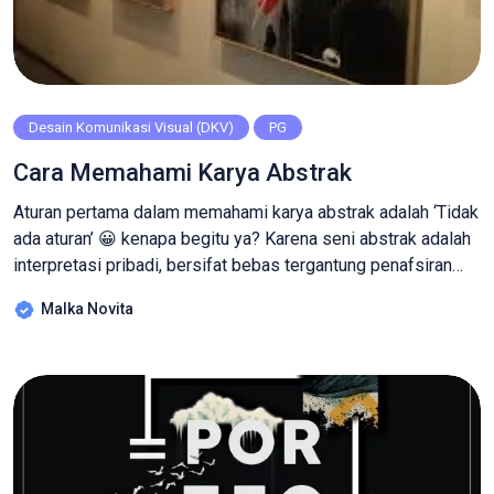
Desain Komunikasi Visual (DKV)
PG
Cara Memahami Karya Abstrak
Aturan pertama dalam memahami karya abstrak adalah ‘Tidak
ada aturan’ 😀 kenapa begitu ya? Karena seni abstrak adalah
interpretasi pribadi, bersifat bebas tergantung penafsiran
masing-masing individu yang berarti setiap orang bisa saja
Malka Novita
mendapat kesan dan makna yang berbeda–setelah
mengamati karya tersebut. Walau tidak ada aturan baku
dalam memahami karya abstrak, tapi ada caranya, lho, agar
[…]