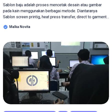
Sablon baju adalah proses mencetak desain atau gambar
pada kain menggunakan berbagai metode. Diantaranya
Sablon screen printig, heat press transfer, direct to garment
atau DTG Printing, sublimation printing, vinyl cutting, flocking,
Malka Novita
discharge printing dan plastisol transfer printing. Pada uji
coba ini, alat yang digunakan menggunakan berjenis mesin
DTF atau Direct to Film yang merupakan teknologi terbaru
dalam […]