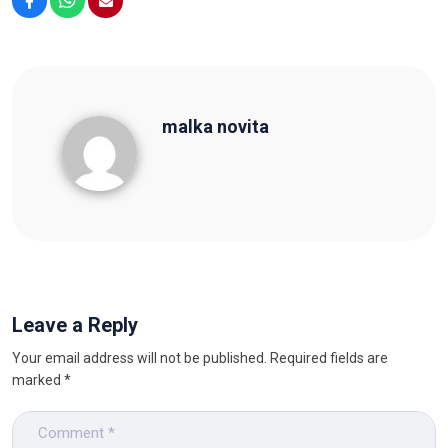
Facebook
WhatsApp
Email
malka novita
malka novita
Leave a Reply
Your email address will not be published.
Required fields are
marked
*