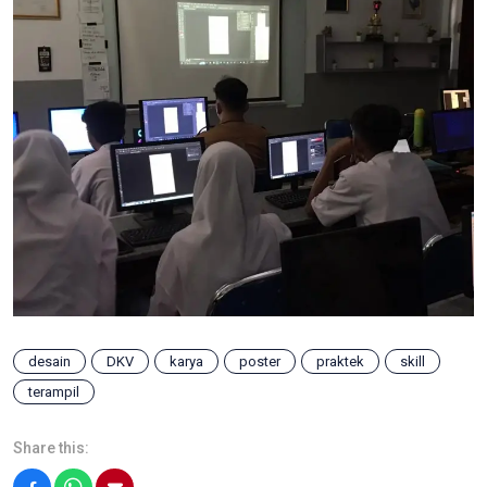
desain
DKV
karya
poster
praktek
skill
terampil
Share this: