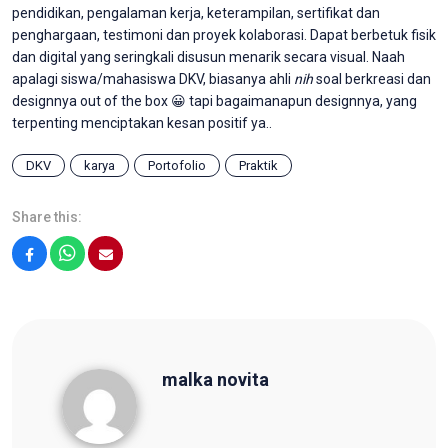
pendidikan, pengalaman kerja, keterampilan, sertifikat dan
penghargaan, testimoni dan proyek kolaborasi. Dapat berbetuk fisik
dan digital yang seringkali disusun menarik secara visual. Naah
apalagi siswa/mahasiswa DKV, biasanya ahli
nih
soal berkreasi dan
designnya out of the box 😀 tapi bagaimanapun designnya, yang
terpenting menciptakan kesan positif ya..
DKV
karya
Portofolio
Praktik
Share this:
Facebook
WhatsApp
Email
malka novita
malka novita