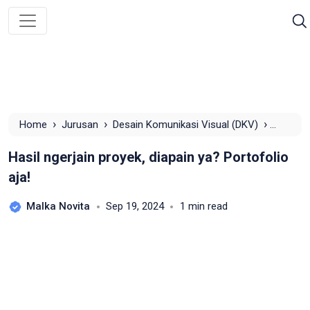
›
›
›
Home
Jurusan
Desain Komunikasi Visual (DKV)
Hasil ngerjain proyek, diapain ya? Portofolio aja!
Hasil ngerjain proyek, diapain ya? Portofolio
aja!
Malka Novita
Sep 19, 2024
1 min read