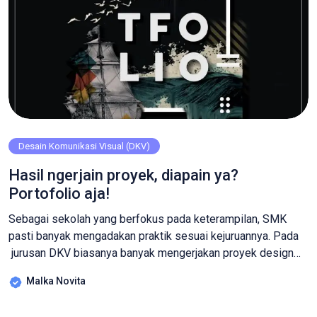
Desain Komunikasi Visual (DKV)
Hasil ngerjain proyek, diapain ya?
Portofolio aja!
Sebagai sekolah yang berfokus pada keterampilan, SMK
pasti banyak mengadakan praktik sesuai kejuruannya. Pada
jurusan DKV biasanya banyak mengerjakan proyek design
grafis seperti logo, brosur, tipografi, poster, web, kemasan,
Malka Novita
design media sosial, ilustrasi digital bahkan iklan juga lho!
Setelah karyamu mendapat nilai, jangan teburu-buru untuk