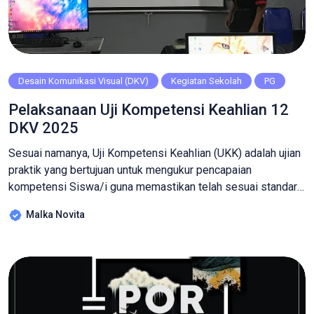
Desain Komunikasi Visual (DKV)
Kegiatan Sekolah
PG
Pelaksanaan Uji Kompetensi Keahlian 12
DKV 2025
Sesuai namanya, Uji Kompetensi Keahlian (UKK) adalah ujian
praktik yang bertujuan untuk mengukur pencapaian
kompetensi Siswa/i guna memastikan telah sesuai standar
industri. Pada UKK di bidang DKV sendiri materi yang
Malka Novita
diujikan adalah perencanaan konsep desain yang dikemas
dalam tugas membuat identitas restoran lengkap dengan
menunya. Melalui tugas ini akan mengukur beberapa aspek
utama desain grafis […]