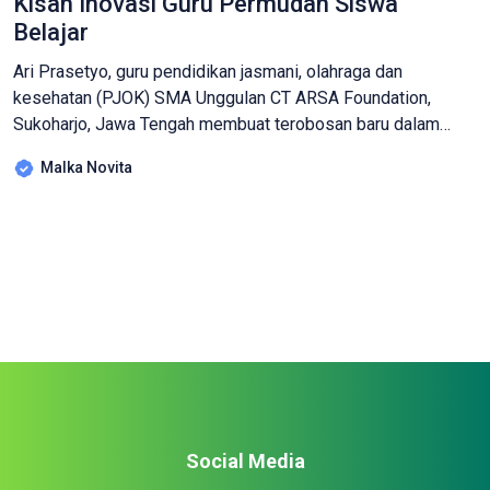
Kisah Inovasi Guru Permudah Siswa
Belajar
Ari Prasetyo, guru pendidikan jasmani, olahraga dan
kesehatan (PJOK) SMA Unggulan CT ARSA Foundation,
Sukoharjo, Jawa Tengah membuat terobosan baru dalam
pendidikan. Ari berinovasi membuat aplikasi bernama Arsa
Malka Novita
Sport guna mempermudah kegiatan belajar-mengajar para
siswa. Kata dia, murid dengan mudah mengakses materi
pelajaran PJOK kelas 10-12 hanya melalui ponsel, hal ini
dilatarbelakangi karena pandemi Covid-19 […]
Social Media