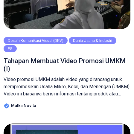
Desain Komunikasi Visual (DKV)
Dunia Usaha & Industri
PG
Tahapan Membuat Video Promosi UMKM
(I)
Video promosi UMKM adalah video yang dirancang untuk
mempromosikan Usaha Mikro, Kecil, dan Menengah (UMKM).
Video ini biasanya berisi informasi tentang produk atau
layanan yang ditawarkan oleh UMKM, keunggulan produk,
Malka Novita
testimoni pelanggan, proses produksi, atau cerita di balik
usaha tersebut. Tujuan dari video promosi ini udah pasti
yaa.. untuk meningkatkan visibilitas dan menarik minat
pelanggan atau […]