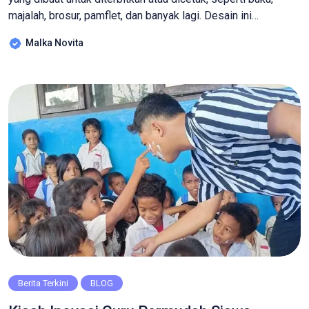
majalah, brosur, pamflet, dan banyak lagi. Desain ini
melibatkan pengaturan visual elemen-elemen seperti teks,
Malka Novita
gambar, dan grafik untuk menciptakan tata letak yang menarik
dan mudah dipahami, seperti beberapa contohnya yaitu karya
cetak seperti koran, spanduk, katalog dan lain-lain. Nah,
desain […]
Berita Terkini
BLOG