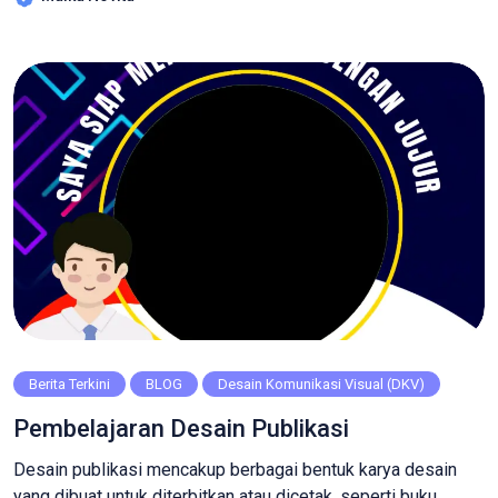
beragamnya peluang industri animasi di era digital sekarang,
kelas 11 DKV mengambil contoh untuk belajar menjadi
Animator menggunakan aplikasi PowerPoint dengan animasi
sebagai produknya, dimana prospek dari […]
Berita Terkini
BLOG
Desain Komunikasi Visual (DKV)
Pembelajaran Desain Publikasi
Desain publikasi mencakup berbagai bentuk karya desain
yang dibuat untuk diterbitkan atau dicetak, seperti buku,