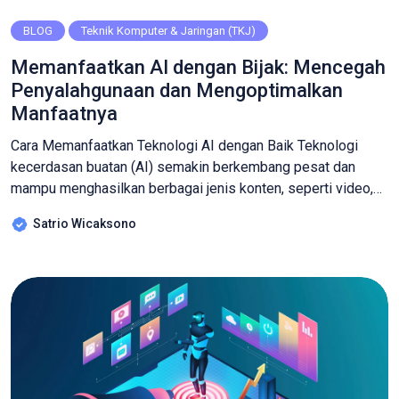
BLOG
Teknik Komputer & Jaringan (TKJ)
Memanfaatkan AI dengan Bijak: Mencegah
Penyalahgunaan dan Mengoptimalkan
Manfaatnya
Cara Memanfaatkan Teknologi AI dengan Baik Teknologi
kecerdasan buatan (AI) semakin berkembang pesat dan
mampu menghasilkan berbagai jenis konten, seperti video,
gambar, dan suara dengan kualitas yang sangat realistis.
Satrio Wicaksono
Sayangnya, kemajuan ini juga dimanfaatkan untuk tujuan
negatif, seperti penyebaran informasi palsu, kejahatan siber,
hingga pelecehan digital. Oleh karena itu, penting bagi kita
untuk memahami bagaimana […]