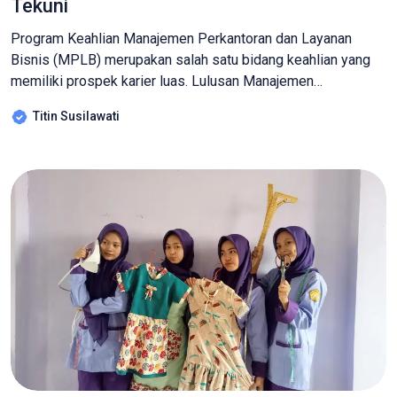
Tekuni
Program Keahlian Manajemen Perkantoran dan Layanan
Bisnis (MPLB) merupakan salah satu bidang keahlian yang
memiliki prospek karier luas. Lulusan Manajemen
Perkantoran dan Layanan Bisnis (MPLB) dibekali dengan
Titin Susilawati
berbagai keterampilan yang dibutuhkan dalam dunia kerja,
seperti administrasi perkantoran, layanan bisnis, pengelolaan
dokumen, serta kemampuan komunikasi yang baik. Berikut
beberapa peluang karier yang dapat ditekuni oleh lulusan […]