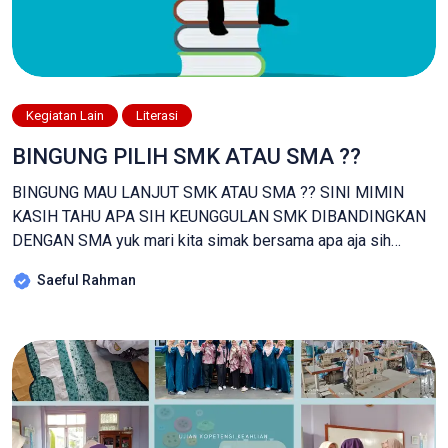
Kegiatan Lain
Literasi
BINGUNG PILIH SMK ATAU SMA ??
BINGUNG MAU LANJUT SMK ATAU SMA ?? SINI MIMIN
KASIH TAHU APA SIH KEUNGGULAN SMK DIBANDINGKAN
DENGAN SMA yuk mari kita simak bersama apa aja sih
keunggulan smk dan mengapa pendidikan vocasi menjadi
Saeful Rahman
pilihan ceras ? Di persimpangan jalan setelah pendidikan
menengah pertama, siswa dihadapkan pada pilihan krusial:
melanjutkan ke Sekolah Menengah Atas (SMA) atau […]