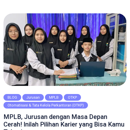
Berikut adalah beberapa strategi pemasaran dalam promosi
yang dapat diterapkan: 1. Pemasaran Digital (Digital
Marketing) Dalam era digital, pemasaran melalui internet […]
BLOG
Jurusan
MPLB
OTKP
Otomatisasi & Tata Kelola Perkantoran (OTKP)
MPLB, Jurusan dengan Masa Depan
Cerah! Inilah Pilihan Karier yang Bisa Kamu