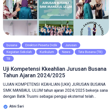
busana
Direktori Peserta Didik
Jurusan
Kegiatan Sekolah
Kurikulum
News
Tata Busana (TB)
TB
Uji Kompetensi Kkeahlian Jurusan Busana
Tahun Ajaran 2024/2025
UJIAN KOMPETENSI KEAHLIAN (UKK) JURUSAN BUSANA
SMK MANBAUL ULUM tahun ajaran 2024/2025 bekerja sana
dengan Batik Trusmi sebagai penguji eksternal telah
melaksanakan kegiatan tersebut secara maksimal, dengan
Atini Sari
menyusun tema “Dress Muslim dengan paduan kain brokat”.