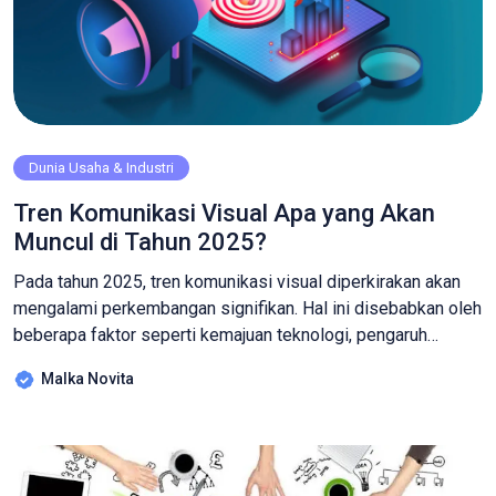
Dunia Usaha & Industri
Tren Komunikasi Visual Apa yang Akan
Muncul di Tahun 2025?
Pada tahun 2025, tren komunikasi visual diperkirakan akan
mengalami perkembangan signifikan. Hal ini disebabkan oleh
beberapa faktor seperti kemajuan teknologi, pengaruh
budaya serta keterlibatan pengguna media yang lebih baik.
Malka Novita
Tren ini mencakup berbagai elemen desain yang inovatif dan
integrasi teknologi canggih. Berikut beberapa tren utama
yang diprediksi akan populer di tahun 2025!: Integrasi AI
dalam […]