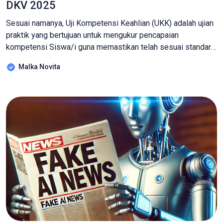
DKV 2025
Sesuai namanya, Uji Kompetensi Keahlian (UKK) adalah ujian
praktik yang bertujuan untuk mengukur pencapaian
kompetensi Siswa/i guna memastikan telah sesuai standar
industri. Pada UKK di bidang DKV sendiri materi yang
Malka Novita
diujikan adalah perencanaan konsep desain yang dikemas
dalam tugas membuat identitas restoran lengkap dengan
menunya. Melalui tugas ini akan mengukur beberapa aspek
utama desain grafis […]