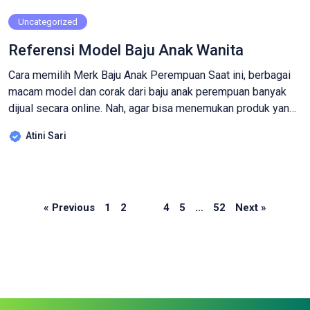
Uncategorized
Referensi Model Baju Anak Wanita
Cara memilih Merk Baju Anak Perempuan Saat ini, berbagai
macam model dan corak dari baju anak perempuan banyak
dijual secara online. Nah, agar bisa menemukan produk yang
tepat sesuai kebutuhan putri tercinta, Anda perlu
Atini Sari
memperhatikan empat poin berikut ini. Pastikan untuk
membacanya dengan saksama! 1. Pilih bahan yg nyaman,
seperti katun, rayon, atau satin Jika ingin […]
Page
Page
Page
Page
Page
Page
« Previous
1
2
3
4
5
…
52
Next »