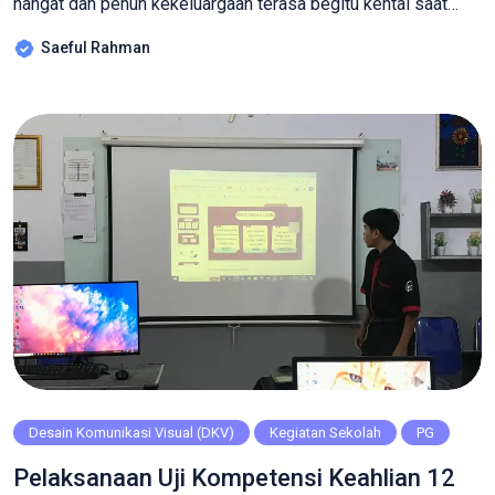
hangat dan penuh kekeluargaan terasa begitu kental saat
Ikatan Remaja Masjid (IRMA) Karismu menggelar acara halal
Saeful Rahman
bihalal yang istimewa. Bukan hanya dihadiri oleh anggota
aktif, kegiatan kali ini juga mengundang para alumni yang
telah lama menjadi bagian dari perjalanan panjang organisasi
kepemudaan […]
Desain Komunikasi Visual (DKV)
Kegiatan Sekolah
PG
Pelaksanaan Uji Kompetensi Keahlian 12