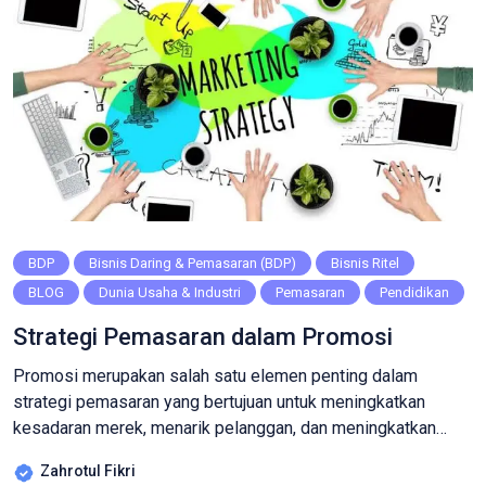
BDP
Bisnis Daring & Pemasaran (BDP)
Bisnis Ritel
BLOG
Dunia Usaha & Industri
Pemasaran
Pendidikan
Strategi Pemasaran dalam Promosi
Promosi merupakan salah satu elemen penting dalam
strategi pemasaran yang bertujuan untuk meningkatkan
kesadaran merek, menarik pelanggan, dan meningkatkan
penjualan. Dengan strategi pemasaran yang tepat, sebuah
Zahrotul Fikri
bisnis dapat mencapai target pasarnya dengan lebih efektif.