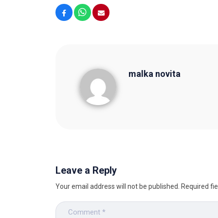
Facebook
WhatsApp
Email
malka novita
malka novita
Leave a Reply
Your email address will not be published.
Required fi