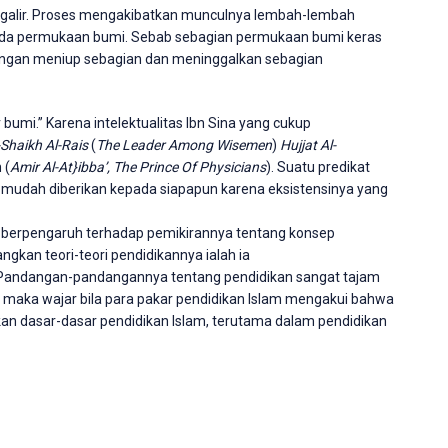
engalir. Proses mengakibatkan munculnya lembah-lembah
da permukaan bumi. Sebab sebagian permukaan bumi keras
 dengan meniup sebagian dan meninggalkan sebagian
 bumi.” Karena intelektualitas Ibn Sina yang cukup
-Shaikh Al-Rais
(
The Leader Among Wisemen
)
Hujjat
Al-
 (
Amir Al-At}ibba’,
The Prince Of Physicians
). Suatu predikat
ak mudah diberikan kepada siapapun karena eksistensinya yang
 berpengaruh terhadap pemikirannya tentang konsep
gkan teori-teori pendidikannya ialah ia
Pandangan-pandangannya tentang pendidikan sangat tajam
maka wajar bila para pakar pendidikan Islam mengakui bahwa
n dasar-dasar pendidikan Islam, terutama dalam pendidikan