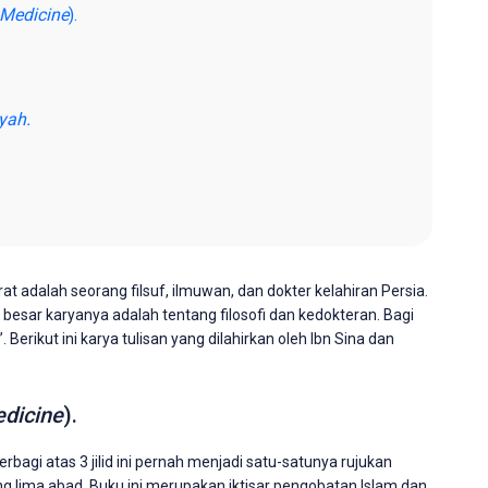
 Medicine
).
yyah.
rat adalah seorang filsuf, ilmuwan, dan dokter kelahiran Persia.
 besar karyanya adalah tentang filosofi dan kedokteran. Bagi
erikut ini karya tulisan yang dilahirkan oleh Ibn Sina dan
dicine
).
bagi atas 3 jilid ini pernah menjadi satu-satunya rujukan
g lima abad. Buku ini merupakan iktisar pengobatan Islam dan