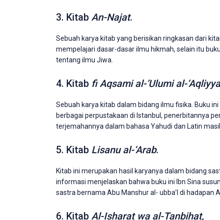
3. Kitab
An-Najat
.
Sebuah karya kitab yang berisikan ringkasan dari kit
mempelajari dasar-dasar ilmu hikmah, selain itu buk
tentang ilmu Jiwa.
4. Kitab
fi Aqsami al-‘Ulumi al-‘Aqliyy
Sebuah karya kitab dalam bidang ilmu fisika. Buku i
berbagai perpustakaan di Istanbul, penerbitannya pe
terjemahannya dalam bahasa Yahudi dan Latin masih
5. Kitab
Lisanu al-‘Arab
.
Kitab ini merupakan hasil karyanya dalam bidang sast
informasi menjelaskan bahwa buku ini Ibn Sina susu
sastra bernama Abu Manshur al- ubba’I di hadapan Am
6. Kitab
Al-Isharat wa al-Tanbihat
,