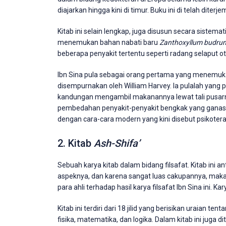
diajarkan hingga kini di timur. Buku ini di telah diter
Kitab ini selain lengkap, juga disusun secara sistema
menemukan bahan nabati baru
Zanthoxyllum budru
beberapa penyakit tertentu seperti radang selaput ot
Ibn Sina pula sebagai orang pertama yang menemu
disempurnakan oleh William Harvey. Ia pulalah yan
kandungan mengambil makanannya lewat tali pusar
pembedahan penyakit-penyakit bengkak yang ganas, da
dengan cara-cara modern yang kini disebut psikotera
2. Kitab
Ash-Shifa’
Sebuah karya kitab dalam bidang filsafat. Kitab ini an
aspeknya, dan karena sangat luas cakupannya, mak
para ahli terhadap hasil karya filsafat Ibn Sina ini. K
Kitab ini terdiri dari 18 jilid yang berisikan uraian 
fisika, matematika, dan logika. Dalam kitab ini juga