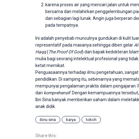
karena proses air yang mencari jalan untuk m
bersama dan melahirkan penggelembungan pa
dan sebagian lagi lunak. Angin juga berperan
pada tempatnya.
Ini adalah penyebab munculnya gundukan di kulit luar
representatif pada masanya sehingga diberi gelar
Al
Haqq
(
The Proof Of God
) dan bapak kedokteran Islam
mulia bagi seorang intelektual profesional yang tid
ketat memikat.
Penguasaannya terhadap ilmu pengetahuan, sangat
pendidikan. Di samping itu, sebenarnya yang mematan
mempunyai pengalaman praktis dalam pengajaran. 
dan
komprehensif
. Dengan kemampuannya tersebut, 
Ibn Sina banyak memberikan saham dalam meletakka
anak didik.
ibnu sina
karya
tokoh
Share this: