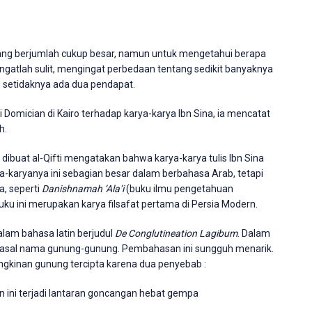
 yang berjumlah cukup besar, namun untuk mengetahui berapa
ngatlah sulit, mengingat perbedaan tentang sedikit banyaknya
, setidaknya ada dua pendapat.
i Domician di Kairo terhadap karya-karya Ibn Sina, ia mencatat
h.
 dibuat al-Qifti mengatakan bahwa karya-karya tulis Ibn Sina
ya-karyanya ini sebagian besar dalam berbahasa Arab, tetapi
a, seperti
Danishnamah ‘Ala’i
(buku ilmu pengetahuan
ku ini merupakan karya filsafat pertama di Persia Modern.
alam bahasa latin berjudul
De Conglutineation Lagibum
. Dalam
ng asal nama gunung-gunung. Pembahasan ini sungguh menarik.
ngkinan gunung tercipta karena dua penyebab :
n ini terjadi lantaran goncangan hebat gempa