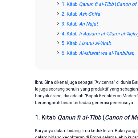
1. Kitab
Qanun fi al-Tibb
(
Canon of
2. Kitab
Ash-Shifa’
3. Kitab
An-Najat
.
4. Kitab
fi Aqsami al-‘Ulumi al-‘Aqli
5. Kitab
Lisanu al-‘Arab
.
6. Kitab
Al-Isharat wa al-Tanbihat
,
Ibnu Sina dikenal juga sebagai “Avicenna” di dunia Ba
Ia juga seorang penulis yang produktif yang sebagian
banyak orang, dia adalah “Bapak Kedokteran Modern”. B
berpengaruh besar terhadap generasi penerusnya :
1. Kitab
Qanun fi al-Tibb
(
Canon of Me
Karyanya dalam bidang ilmu kedokteran. Buku yang ter
dalam bidang kedokteran di Eropa selama lebih kuran