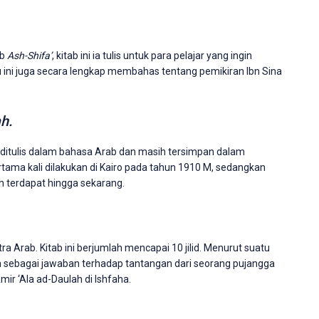
ab
Ash-Shifa’
, kitab ini ia tulis untuk para pelajar yang ingin
u ini juga secara lengkap membahas tentang pemikiran Ibn Sina
ah.
ni ditulis dalam bahasa Arab dan masih tersimpan dalam
rtama kali dilakukan di Kairo pada tahun 1910 M, sedangkan
 terdapat hingga sekarang.
ra Arab. Kitab ini berjumlah mencapai 10 jilid. Menurut suatu
n sebagai jawaban terhadap tantangan dari seorang pujangga
ir ‘Ala ad-Daulah di Ishfaha.