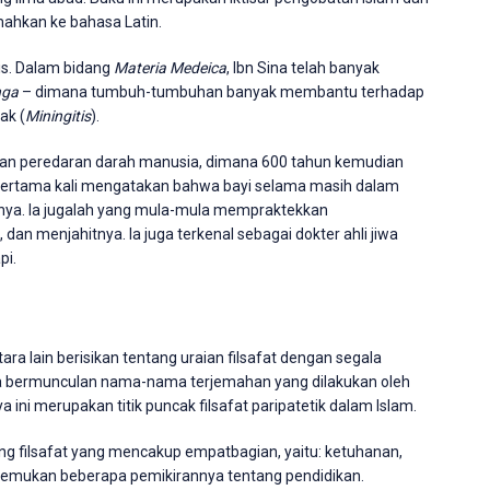
jemahkan ke bahasa Latin.
tis. Dalam bidang
Materia Medeica
, Ibn Sina telah banyak
nga
– dimana tumbuh-tumbuhan banyak membantu terhadap
ak (
Miningitis
).
kan peredaran darah manusia, dimana 600 tahun kemudian
g pertama kali mengatakan bahwa bayi selama masih dalam
nya. Ia jugalah yang mula-mula mempraktekkan
n menjahitnya. Ia juga terkenal sebagai dokter ahli jiwa
pi.
tara lain berisikan tentang uraian filsafat dengan segala
a bermunculan nama-nama terjemahan yang dilakukan oleh
arya ini merupakan titik puncak filsafat paripatetik dalam Islam.
tentang filsafat yang mencakup empatbagian, yaitu: ketuhanan,
 ditemukan beberapa pemikirannya tentang pendidikan.