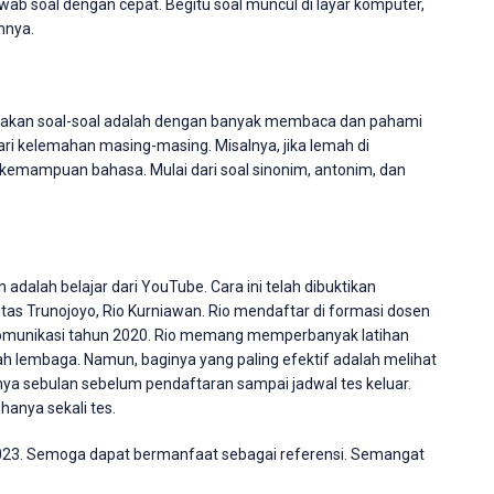
wab soal dengan cepat. Begitu soal muncul di layar komputer,
nnya.
rjakan soal-soal adalah dengan banyak membaca dan pahami
adari kelemahan masing-masing. Misalnya, jika lemah di
emampuan bahasa. Mulai dari soal sinonim, antonim, dan
adalah belajar dari YouTube. Cara ini telah dibuktikan
tas Trunojoyo, Rio Kurniawan. Rio mendaftar di formasi dosen
 Komunikasi tahun 2020. Rio memang memperbanyak latihan
mlah lembaga. Namun, baginya yang paling efektif adalah melihat
nya sebulan sebelum pendaftaran sampai jadwal tes keluar.
hanya sekali tes.
 2023. Semoga dapat bermanfaat sebagai referensi. Semangat