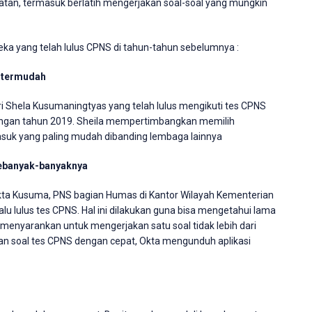
tan, termasuk berlatih mengerjakan soal-soal yang mungkin
ereka yang telah lulus CPNS di tahun-tahun sebelumnya :
 termudah
i Shela Kusumaningtyas yang telah lulus mengikuti tes CPNS
ungan tahun 2019. Sheila mempertimbangkan memilih
asuk yang paling mudah dibanding lembaga lainnya
 sebanyak-banyaknya
Okta Kusuma, PNS bagian Humas di Kantor Wilayah Kementerian
u lulus tes CPNS. Hal ini dilakukan guna bisa mengetahui lama
menyarankan untuk mengerjakan satu soal tidak lebih dari
n soal tes CPNS dengan cepat, Okta mengunduh aplikasi