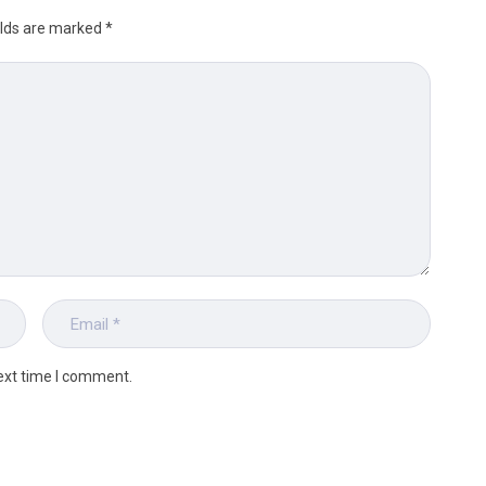
elds are marked
*
ext time I comment.