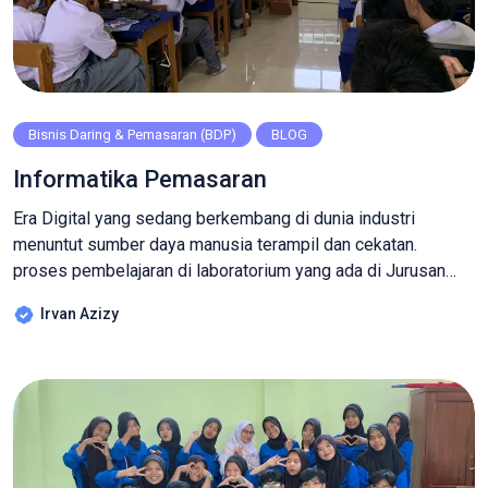
Bisnis Daring & Pemasaran (BDP)
BLOG
Informatika Pemasaran
Era Digital yang sedang berkembang di dunia industri
menuntut sumber daya manusia terampil dan cekatan.
proses pembelajaran di laboratorium yang ada di Jurusan
Bisnis Daring dan Pemasaran SMK Manbaul Ulum yang
Irvan Azizy
merupakan SMK Pusat keunggulan di Kabupaten Cirebon
selalu mengedepankan Hardskill dan Softskill, Senin 04-09-
2023 peserta didik Kelas 10 Pemasaran melangsungkan
Kegiatan Praktikum Pengetikan Numpad […]