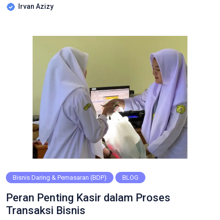
Irvan Azizy
Selain itu, ia juga mencetak bukti pembayaran kepada
pelanggan. Mesin kasir telah menjadi alat penting dalam
manajemen transaksi keuangan bisnis. Mesin kasir
dioperasikan oleh kasir dalam […]
Bisnis Daring & Pemasaran (BDP)
BLOG
Peran Penting Kasir dalam Proses
Transaksi Bisnis