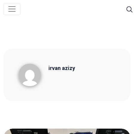
irvan azizy
irvan azizy