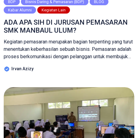
BDP
Bisnis Daring & Pemasaran (BDP)
BLOG
Kabar Alumni
Kegiatan Lain
ADA APA SIH DI JURUSAN PEMASARAN
SMK MANBAUL ULUM?
Kegiatan pemasaran merupakan bagian terpenting yang turut
menentukan keberhasilan sebuah bisnis. Pemasaran adalah
proses berkomunikasi dengan pelanggan untuk membujuk
mereka agar membeli produk atau layanan yang dijual,
Irvan Azizy
sedemikian eratnya kaitan bisnis dengan pemasaran,
sehingga untuk memahami seluk-beluk bisnis dan
pemasaran diperlukan pengetahuan, pemahaman, dan
penguasaan ilmu dasar-dasar bisnis dan pemasaran (basic
marketing). Dampak dari pandemi […]