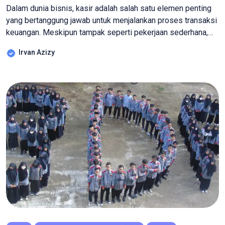
Dalam dunia bisnis, kasir adalah salah satu elemen penting
yang bertanggung jawab untuk menjalankan proses transaksi
keuangan. Meskipun tampak seperti pekerjaan sederhana,
peran kasir memiliki dampak yang signifikan pada operasi
Irvan Azizy
dan keberhasilan sebuah bisnis. Artikel ini akan membahas
peran penting kasir dalam proses transaksi bisnis serta
bagaimana peran ini telah berkembang seiring dengan
perkembangan teknologi. […]