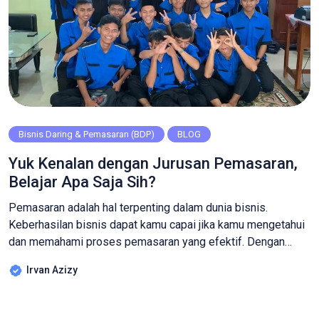
Bisnis Daring & Pemasaran (BDP)
BLOG
Yuk Kenalan dengan Jurusan Pemasaran,
Belajar Apa Saja Sih?
Pemasaran adalah hal terpenting dalam dunia bisnis.
Keberhasilan bisnis dapat kamu capai jika kamu mengetahui
dan memahami proses pemasaran yang efektif. Dengan
pemasaran, kamu juga dapat membangun brand awareness
Irvan Azizy
di benak para pelanggan. Tapi, kamu tau gak sih kalau
ternyata ada loh jurusan yang khusus untuk mempelajari
seluk beluk marketing. Pastinya jurusan ini sangat cocok […]