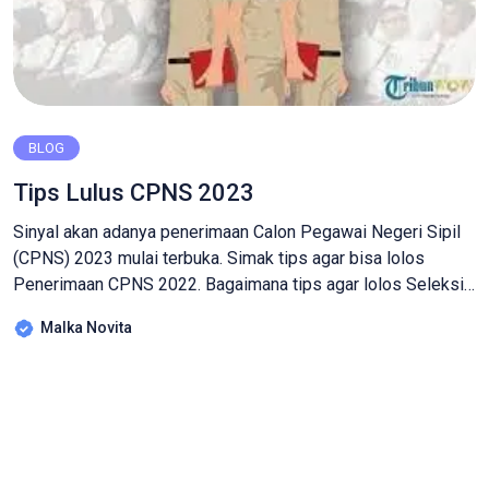
BLOG
Tips Lulus CPNS 2023
Sinyal akan adanya penerimaan Calon Pegawai Negeri Sipil
(CPNS) 2023 mulai terbuka. Simak tips agar bisa lolos
Penerimaan CPNS 2022. Bagaimana tips agar lolos Seleksi
CPNS? atau bahkan lolos Penerimaan CPNS 2023 sekali
Malka Novita
ikut? adanya rencanapendaftaran calon pegawai negeri sipil
(CPNS) 2023 membuat kita harus bersiap. Para calon
peserta kini mulai mempersiapkan dokumen persyaratan,
termasuk […]