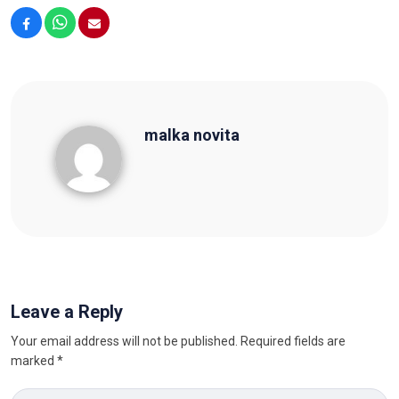
Facebook
WhatsApp
Email
malka novita
malka novita
Leave a Reply
Your email address will not be published.
Required fields are
marked
*