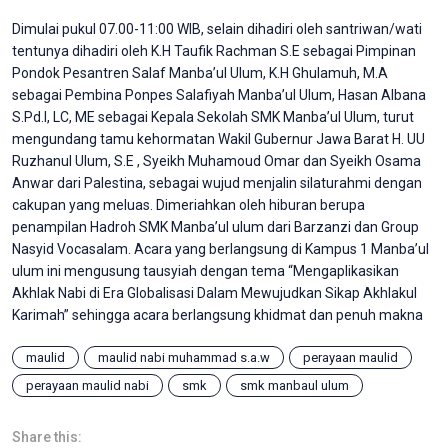
Dimulai pukul 07.00-11:00 WIB, selain dihadiri oleh santriwan/wati
tentunya dihadiri oleh K.H Taufik Rachman S.E sebagai Pimpinan
Pondok Pesantren Salaf Manba’ul Ulum, K.H Ghulamuh, M.A
sebagai Pembina Ponpes Salafiyah Manba’ul Ulum, Hasan Albana
S.Pd.I, LC, ME sebagai Kepala Sekolah SMK Manba’ul Ulum, turut
mengundang tamu kehormatan Wakil Gubernur Jawa Barat H. UU
Ruzhanul Ulum, S.E , Syeikh Muhamoud Omar dan Syeikh Osama
Anwar dari Palestina, sebagai wujud menjalin silaturahmi dengan
cakupan yang meluas. Dimeriahkan oleh hiburan berupa
penampilan Hadroh SMK Manba’ul ulum dari Barzanzi dan Group
Nasyid Vocasalam. Acara yang berlangsung di Kampus 1 Manba’ul
ulum ini mengusung tausyiah dengan tema “Mengaplikasikan
Akhlak Nabi di Era Globalisasi Dalam Mewujudkan Sikap Akhlakul
Karimah” sehingga acara berlangsung khidmat dan penuh makna
maulid
maulid nabi muhammad s.a.w
perayaan maulid
perayaan maulid nabi
smk
smk manbaul ulum
Share this: