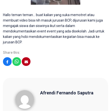
Hallo teman teman… buat kalian yang suka memotret atau
membuat video bisa nih masuk jurusan BCP, dijurusan kami juga
mengajak siswa dan siswinya ikut serta dalam
mendokumentasikan event event yang ada disekolah. Jadi untuk
kalian yang hobi mendokumentasikan kegiatan bisa masuk ke
jurusan BCP.
Share this:
Facebook
WhatsApp
Email
Afrendi Fernando Saputra
Afrendi Fernando Saputra