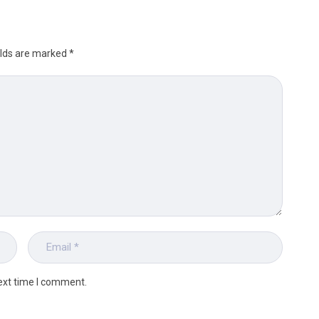
elds are marked
*
ext time I comment.