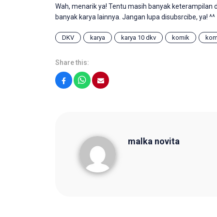
Wah, menarik ya! Tentu masih banyak keterampilan di
banyak karya lainnya. Jangan lupa disubsrcibe, ya! ^^
DKV
karya
karya 10 dkv
komik
komi
Share this:
Facebook
WhatsApp
Email
malka novita
malka novita