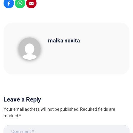
Facebook
WhatsApp
Email
malka novita
malka novita
Leave a Reply
Your email address will not be published.
Required fields are
marked
*