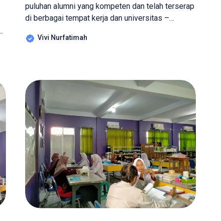
puluhan alumni yang kompeten dan telah terserap
di berbagai tempat kerja dan universitas –
universitas ternama. Bahkan banyak diantara
um
Vivi Nurfatimah
mereka yang berwirausaha/ memiliki perusahaan
sendiri yang selaras dengan jurusan yang
ditempuhnya. Hal tersebut membuktikan bahwa
n,
SMK Manbaul Ulum Cirebon menjadi wadah dan
ah
sarana belajar yang sangat kompeten dalam
melakukan […]