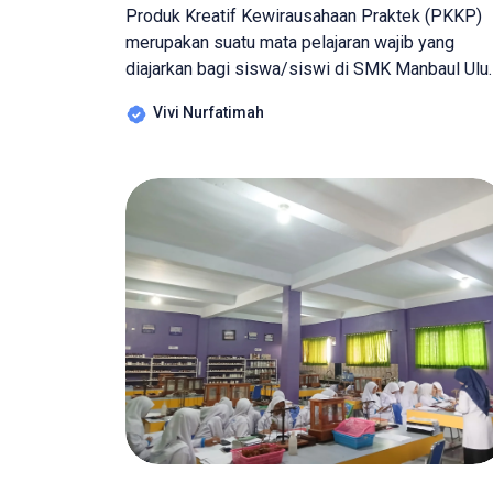
Produk Kreatif Kewirausahaan Praktek (PKKP)
merupakan suatu mata pelajaran wajib yang
diajarkan bagi siswa/siswi di SMK Manbaul Ul
pada jenjang kelas 11 dan kelas 12. Mata
Vivi Nurfatimah
pelajaran ini memberikan wadah dan ruang bagi
siswa/siswi untuk dapat mengasah ide, gagasa
dan inovasi untuk dapat berwirausaha. Di Sekol
Menengah Kejuruan, selain memberi bekal
kepada siswa/siswi untuk belajar […]