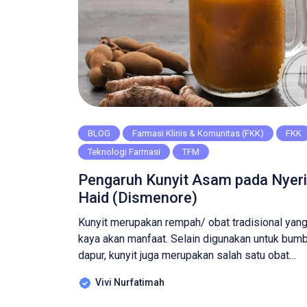
BLOG
Farmasi Klinis & Komunitas (FKK)
FKK
Teknologi Farmasi
TFM
Pengaruh Kunyit Asam pada Nyeri
Haid (Dismenore)
Kunyit merupakan rempah/ obat tradisional yan
kaya akan manfaat. Selain digunakan untuk bum
dapur, kunyit juga merupakan salah satu obat
tradisional yang telah banyak digunakan sejak
Vivi Nurfatimah
dahulu oleh masyarakat untuk mengatasi berbag
masalah kesehatan salah satunya yaitu nyeri