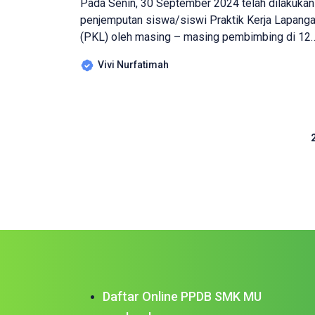
Pada Senin, 30 September 2024 telah dilakukan
penjemputan siswa/siswi Praktik Kerja Lapang
(PKL) oleh masing – masing pembimbing di 12
apotek yang menjadi tempat PKL. Kegiatan PKL
Vivi Nurfatimah
tersebut dilakukan selama 2 bulan dimulai dari
tanggal 1 Agustus s/d 30 September. Kegiatan
penjemputan siswa/siswi PKL dilakukan
oleh pembimbing dengan apoteker atau Pemilik
Page
Sarana Apotek (PSA). Pembimbing dari […]
1
Daftar Online PPDB SMK MU