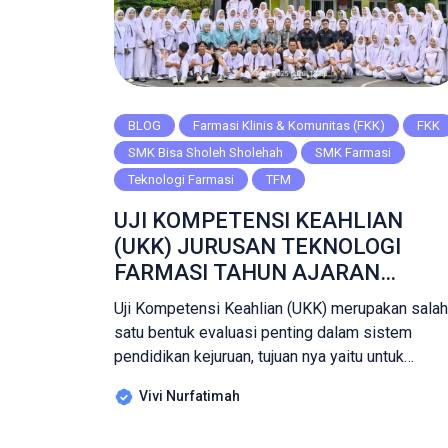
BLOG
Farmasi Klinis & Komunitas (FKK)
FKK
SMK Bisa Sholeh Sholehah
SMK Farmasi
Teknologi Farmasi
TFM
UJI KOMPETENSI KEAHLIAN
(UKK) JURUSAN TEKNOLOGI
FARMASI TAHUN AJARAN
2024/2025
Uji Kompetensi Keahlian (UKK) merupakan salah
satu bentuk evaluasi penting dalam sistem
pendidikan kejuruan, tujuan nya yaitu untuk
mengukur pencapaian kompetensi siswa di akhi
Vivi Nurfatimah
masa pembelajaran. Pada Tahun Ajaran
2024/2025, Jurusan Teknologi Farmasi SMK