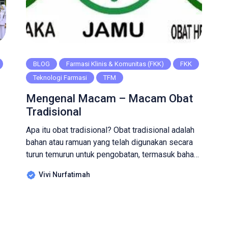
BLOG
Farmasi Klinis & Komunitas (FKK)
FKK
Teknologi Farmasi
TFM
Mengenal Macam – Macam Obat
Tradisional
Apa itu obat tradisional? Obat tradisional adalah
bahan atau ramuan yang telah digunakan secara
turun temurun untuk pengobatan, termasuk bahan
tumbuhan, hewan, mineral, sediaan sarian
Vivi Nurfatimah
(galenik), atau campuran dari bahan-bahan
tersebut. Obat tradisional dapat digunakan sesuai
r
dengan standar masyarakat yang berlaku.
Umumnya, masyarakat pasti sudah tidak asing
dengan penggunaan obat – obat tradisional