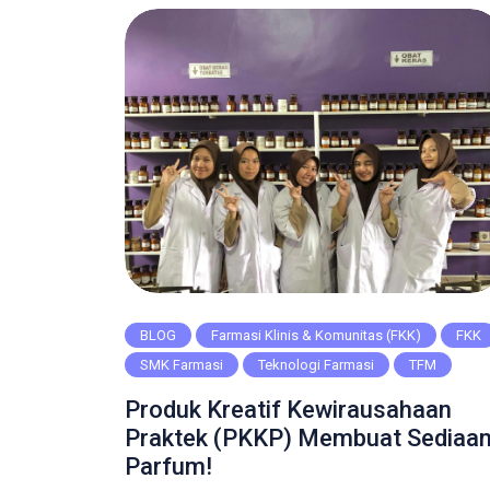
Manbaul Ulum kembali menyelenggarakan UKK
sebagai langkah akhir dalam menilai kesiapan
siswa untuk terjun ke dunia kerja maupun
melanjutkan pendidikan ke […]
BLOG
Farmasi Klinis & Komunitas (FKK)
FKK
SMK Farmasi
Teknologi Farmasi
TFM
Produk Kreatif Kewirausahaan
Praktek (PKKP) Membuat Sediaa
Parfum!