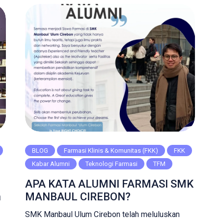
seperti jamu. […]
BLOG
Farmasi Klinis & Komunitas (FKK)
FKK
Kabar Alumni
Teknologi Farmasi
TFM
APA KATA ALUMNI FARMASI SMK
n
MANBAUL CIREBON?
SMK Manbaul Ulum Cirebon telah meluluskan