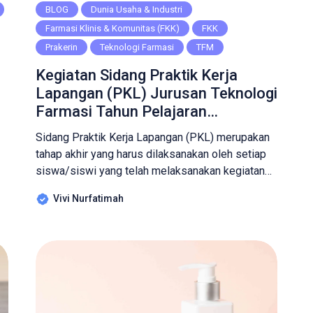
BLOG
Dunia Usaha & Industri
Farmasi Klinis & Komunitas (FKK)
FKK
Prakerin
Teknologi Farmasi
TFM
Kegiatan Sidang Praktik Kerja
Lapangan (PKL) Jurusan Teknologi
Farmasi Tahun Pelajaran
2024/2025
Sidang Praktik Kerja Lapangan (PKL) merupakan
tahap akhir yang harus dilaksanakan oleh setiap
siswa/siswi yang telah melaksanakan kegiatan
Praktik Kerja Lapangan. Pada kegiatan ini para
Vivi Nurfatimah
peserta yang telah mengikuti kegiatan PKL akan
mempresentasikan mengenai hal – hal apa saja
yang telah mereka dapatkan selama PKL. Pada
tanggal 22 s/d 23 Oktober 2024, telah […]