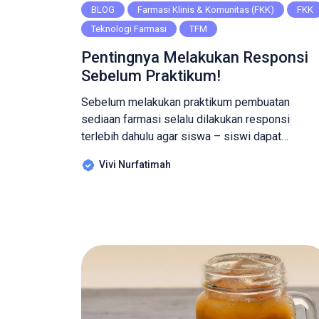
BLOG
Farmasi Klinis & Komunitas (FKK)
FKK
Teknologi Farmasi
TFM
Pentingnya Melakukan Responsi
Sebelum Praktikum!
Sebelum melakukan praktikum pembuatan
sediaan farmasi selalu dilakukan responsi
terlebih dahulu agar siswa – siswi dapat
memahami mengenai apa yang akan mereka
Vivi Nurfatimah
praktikan. Apakah teman – teman sudah tau
mengenai apa itu responsi? Jika belum tau, yuk
mari kita simak bahasannya berikut ini! Apa itu
Responsi? Responsi merupakan suatu kegiatan
pembelajaran terstruktur yang dilakukan oleh […]