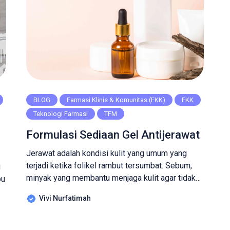
BLOG
Farmasi Klinis & Komunitas (FKK)
FKK
Teknologi Farmasi
TFM
Formulasi Sediaan Gel Antijerawat
Jerawat adalah kondisi kulit yang umum yang
terjadi ketika folikel rambut tersumbat. Sebum,
g
minyak yang membantu menjaga kulit agar tidak
bu
kering dan sel kulit mati bisa menyumbat pori-
Vivi Nurfatimah
pori. Jerawat biasanya muncul pada permukaan
kulit wajah, leher, dada dan pungggung pada saat
ai
kelenjar minyak pada kulit terlalu aktif sehingga