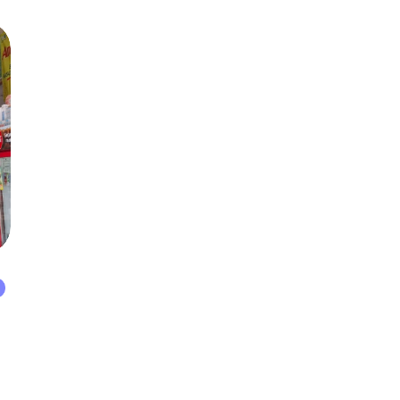
pori-pori kulit akan tersumbat oleh timbunan
lemak […]