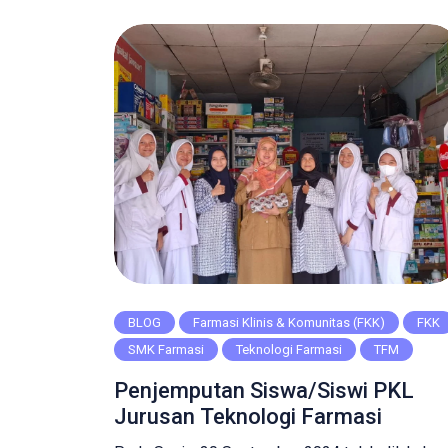
haid/ dismenore. Apa itu dismenore?
Dysmenorrhea atau dismenore dalam bahasa
indonesia berarti nyeri pada saat menstruasi.
Para wanita […]
BLOG
Farmasi Klinis & Komunitas (FKK)
FKK
SMK Farmasi
Teknologi Farmasi
TFM
Penjemputan Siswa/Siswi PKL
Jurusan Teknologi Farmasi