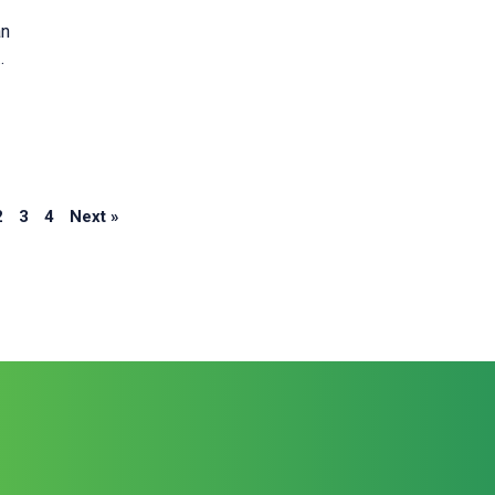
an
Page
Page
Page
2
3
4
Next »