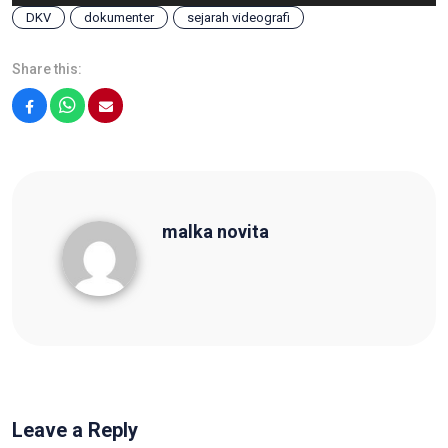
DKV
dokumenter
sejarah videografi
Share this:
Facebook
WhatsApp
Email
malka novita
malka novita
Leave a Reply