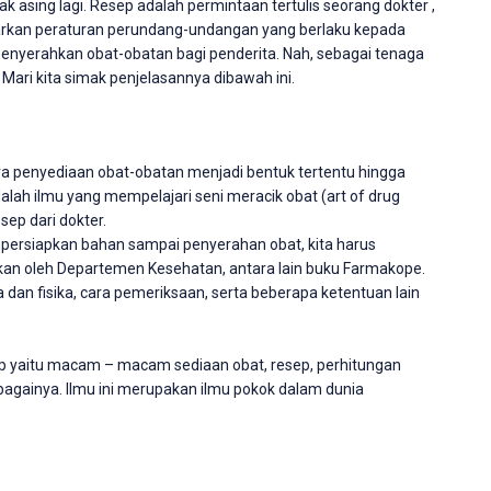
ak asing lagi. Resep adalah permintaan tertulis seorang dokter ,
dasarkan peraturan perundang-undangan yang berlaku kepada
enyerahkan obat-obatan bagi penderita. Nah, sebagai tenaga
Mari kita simak penjelasannya dibawah ini.
ra penyediaan obat-obatan menjadi bentuk tertentu hingga
dalah ilmu yang mempelajari seni meracik obat (art of drug
ep dari dokter.
persiapkan bahan sampai penyerahan obat, kita harus
an oleh Departemen Kesehatan, antara lain buku Farmakope.
 dan fisika, cara pemeriksaan, serta beberapa ketentuan lain
 yaitu macam – macam sediaan obat, resep, perhitungan
ebagainya. Ilmu ini merupakan ilmu pokok dalam dunia