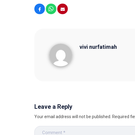
Facebook
WhatsApp
Email
vivi nurfatimah
vivi nurfatimah
Leave a Reply
Your email address will not be published.
Required fi