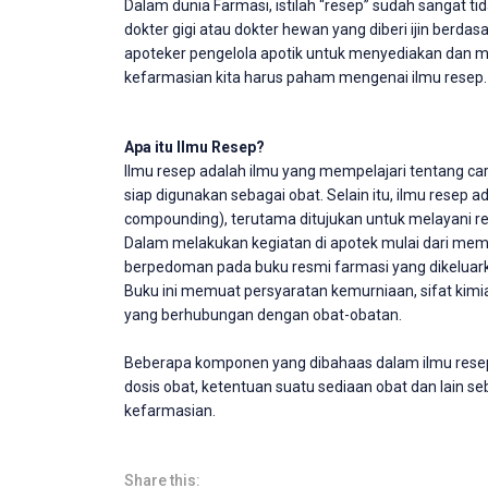
Dalam dunia Farmasi, istilah “resep” sudah sangat tid
dokter gigi atau dokter hewan yang diberi ijin ber
apoteker pengelola apotik untuk menyediakan dan m
kefarmasian kita harus paham mengenai ilmu resep. 
Apa itu Ilmu Resep?
Ilmu resep adalah ilmu yang mempelajari tentang ca
siap digunakan sebagai obat. Selain itu, ilmu resep a
compounding), terutama ditujukan untuk melayani res
Dalam melakukan kegiatan di apotek mulai dari mem
berpedoman pada buku resmi farmasi yang dikeluark
Buku ini memuat persyaratan kemurniaan, sifat kimia
yang berhubungan dengan obat-obatan.
Beberapa komponen yang dibahaas dalam ilmu resep
dosis obat, ketentuan suatu sediaan obat dan lain s
kefarmasian.
Share this: