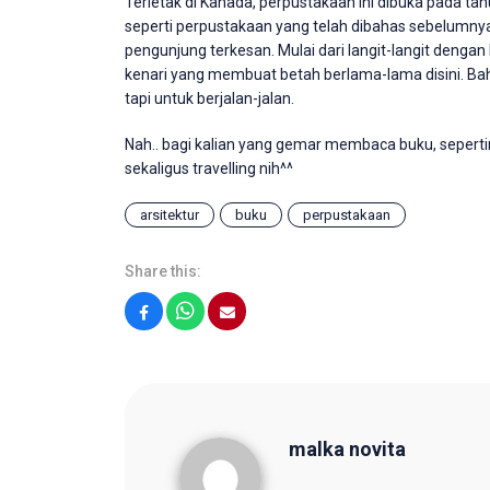
Terletak di Kanada, perpustakaan ini dibuka pada t
seperti perpustakaan yang telah dibahas sebelumn
pengunjung terkesan. Mulai dari langit-langit dengan 
kenari yang membuat betah berlama-lama disini. B
tapi untuk berjalan-jalan.
Nah.. bagi kalian yang gemar membaca buku, sepertiny
sekaligus travelling nih^^
arsitektur
buku
perpustakaan
Share this:
Facebook
WhatsApp
Email
malka novita
malka novita