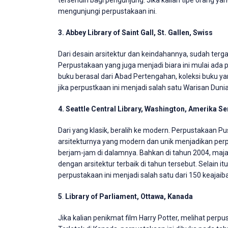
tersendiri bagi pengunjung. Jika kalian tipe orang yan
mengunjungi perpustakaan ini.
3. Abbey Library of Saint Gall, St. Gallen, Swiss
Dari desain arsitektur dan keindahannya, sudah tergam
Perpustakaan yang juga menjadi biara ini mulai ada
buku berasal dari Abad Pertengahan, koleksi buku yan
jika perpustkaan ini menjadi salah satu Warisan Dun
4. Seattle Central Library, Washington, Amerika Se
Dari yang klasik, beralih ke modern. Perpustakaan P
arsitekturnya yang modern dan unik menjadikan pe
berjam-jam di dalamnya. Bahkan di tahun 2004, maj
dengan arsitektur terbaik di tahun tersebut. Selain 
perpustakaan ini menjadi salah satu dari 150 keajaib
5
.
Library of Parliament, Ottawa, Kanada
Jika kalian penikmat film Harry Potter, melihat perpu