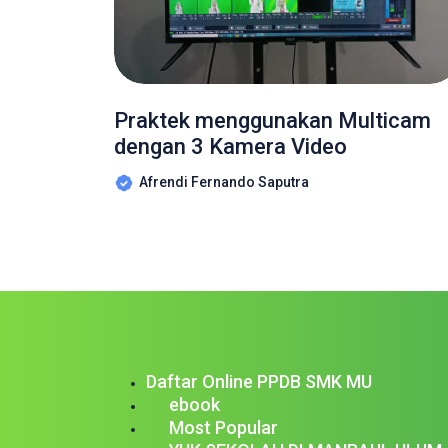
Praktek menggunakan Multicam
dengan 3 Kamera Video
Afrendi Fernando Saputra
Daftar Online PPDB SMK MU
ebook
Most Popular