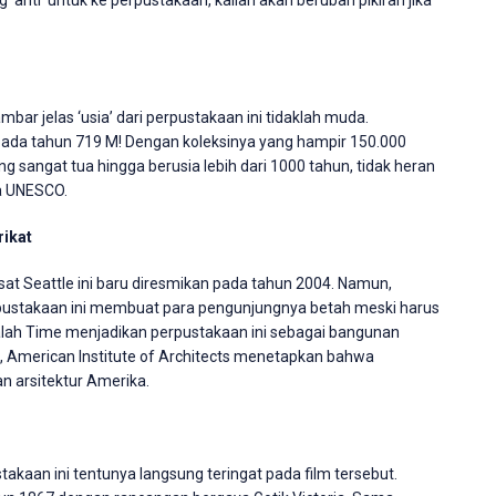
g ‘anti’ untuk ke perpustakaan, kalian akan berubah pikiran jika
bar jelas ‘usia’ dari perpustakaan ini tidaklah muda.
 pada tahun 719 M! Dengan koleksinya yang hampir 150.000
g sangat tua hingga berusia lebih dari 1000 tahun, tidak heran
ia UNESCO.
rikat
usat Seattle ini baru diresmikan pada tahun 2004. Namun,
rpustakaan ini membuat para pengunjungnya betah meski harus
alah Time menjadikan perpustakaan ini sebagai bangunan
itu, American Institute of Architects menetapkan bahwa
an arsitektur Amerika.
stakaan ini tentunya langsung teringat pada film tersebut.