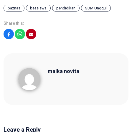
baznas
beasiswa
pendidikan
SDM Unggul
Share this:
Facebook
WhatsApp
Email
malka novita
malka novita
Leave a Reply