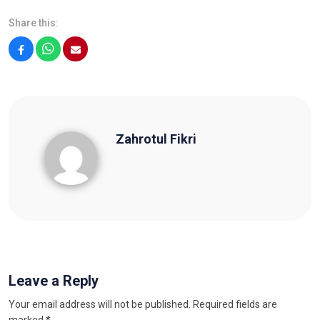
Share this:
Facebook
WhatsApp
Email
Zahrotul Fikri
Zahrotul Fikri
Leave a Reply
Your email address will not be published.
Required fields are
marked
*