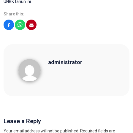
UNBK tahun ini.
Share this:
Facebook
WhatsApp
Email
administrator
administrator
Leave a Reply
Your email address will not be published.
Required fields are