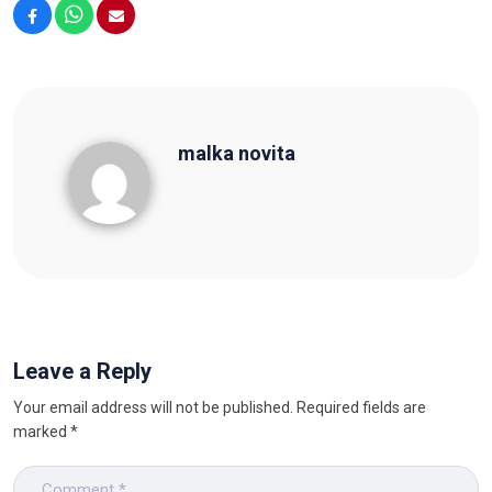
Facebook
WhatsApp
Email
malka novita
malka novita
Leave a Reply
Your email address will not be published.
Required fields are
marked
*