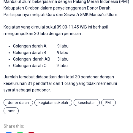
Manba’ul Ulum bekerjasama dengan Palang Merah Indonesia (PMI)
Kabupaten Cirebon dalam penyelenggaraan Donor Darah.
Partisipannya meliputi Guru dan Siswa /i SMK Manba’ul Ulum.
Kegiatan yang dimulai pukul 09:00-11.45 WIB ini berhasil
mengumpulkan 30 labu dengan perincian :
Golongan darah A 9 labu
Golongan darah B 9 labu
Golongan darah AB 3 labu
Golongan darah O 9 labu
Jumlah tersebut didapatkan dari total 30 pendonor dengan
keseluruhan 31 pendaftar dan 1 orang yang tidak memenuhi
syarat sebagai pendonor.
donor darah
kegiatan sekolah
kesehatan
PMI
pmr
Share this: