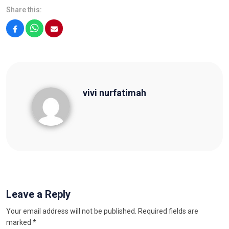
Share this:
Facebook
WhatsApp
Email
vivi nurfatimah
vivi nurfatimah
Leave a Reply
Your email address will not be published.
Required fields are
marked
*