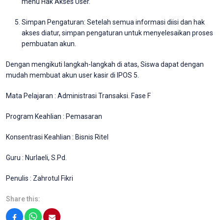
menu Hak Akses User.
Simpan Pengaturan: Setelah semua informasi diisi dan hak
akses diatur, simpan pengaturan untuk menyelesaikan proses
pembuatan akun.
Dengan mengikuti langkah-langkah di atas, Siswa dapat dengan
mudah membuat akun user kasir di IPOS 5.
Mata Pelajaran : Administrasi Transaksi. Fase F
Program Keahlian : Pemasaran
Konsentrasi Keahlian : Bisnis Ritel
Guru : Nurlaeli, S.Pd.
Penulis : Zahrotul Fikri
Share this:
Facebook
WhatsApp
Email