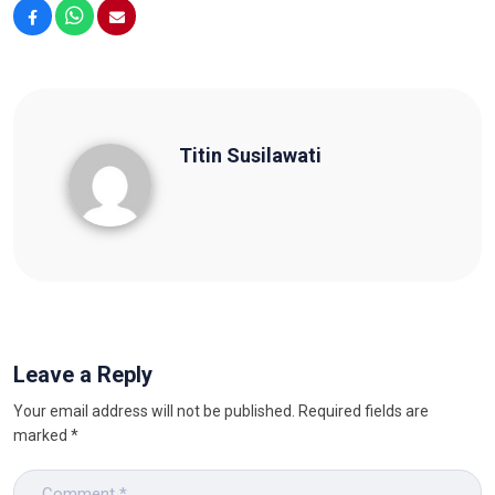
Facebook
WhatsApp
Email
Titin Susilawati
Titin Susilawati
Leave a Reply
Your email address will not be published.
Required fields are
marked
*