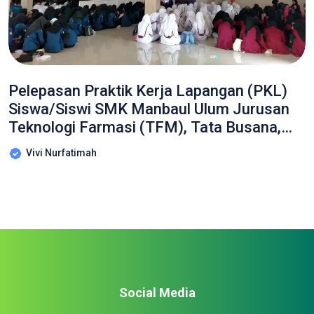
Pelepasan Praktik Kerja Lapangan (PKL)
Siswa/Siswi SMK Manbaul Ulum Jurusan
Teknologi Farmasi (TFM), Tata Busana,
MPLB, TJKT dan DKV Tahun Pelajaran
Vivi Nurfatimah
2024/2025
Social Media