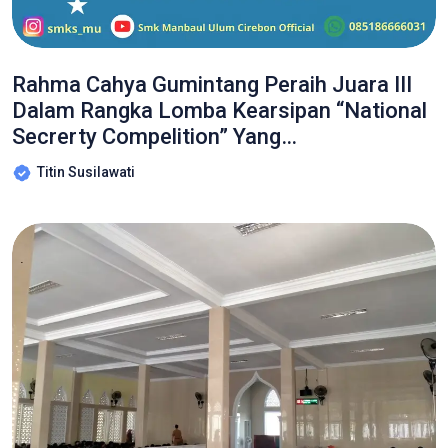
Rahma Cahya Gumintang Peraih Juara III
Dalam Rangka Lomba Kearsipan “National
Secrerty Compelition” Yang
Diselenggarakan Oleh Prodi Sekretaris D-III
Titin Susilawati
Fakultas Ekonomi Dan Bisnis Universitas
Pamulung