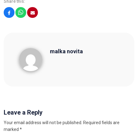
Share this:
Facebook
WhatsApp
Email
malka novita
malka novita
Leave a Reply
Your email address will not be published.
Required fields are
marked
*