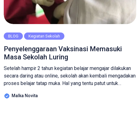
BLOG
Kegiatan Sekolah
Penyelenggaraan Vaksinasi Memasuki
Masa Sekolah Luring
Setelah hampir 2 tahun kegiatan belajar mengajar dilakukan
secara daring atau online, sekolah akan kembali mengadakan
proses belajar tatap muka. Hal yang tentu patut untuk
disyukuri karna menandakan kondisi bumi yang kian
Malka Novita
membaik dengan terus menurunnya angka penderita covid-
19. Sekolah pun berupaya agar tatap muka berjalan normal
seperti semula dengan menyelenggarakan Vaksinasi.
Tentunya hal ini […]