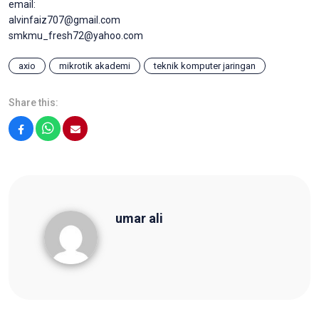
email:
alvinfaiz707@gmail.com
smkmu_fresh72@yahoo.com
axio
mikrotik akademi
teknik komputer jaringan
Share this:
Facebook
WhatsApp
Email
umar ali
umar ali