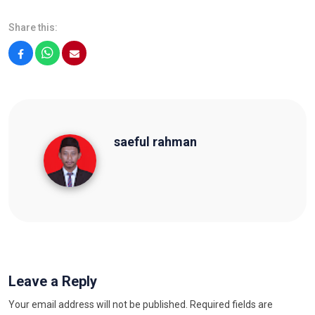
Share this:
Facebook
WhatsApp
Email
saeful rahman
saeful rahman
Leave a Reply
Your email address will not be published.
Required fields are