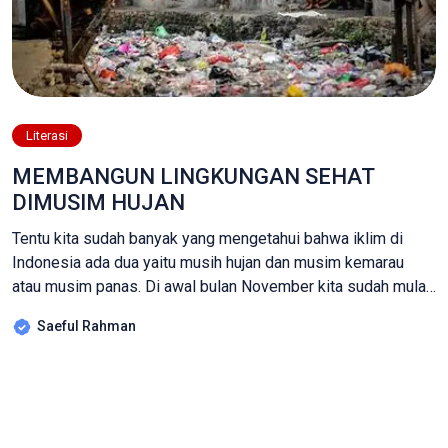
Literasi
MEMBANGUN LINGKUNGAN SEHAT
DIMUSIM HUJAN
Tentu kita sudah banyak yang mengetahui bahwa iklim di
Indonesia ada dua yaitu musih hujan dan musim kemarau
atau musim panas. Di awal bulan November kita sudah mulai
memasuki musim hujan sampai dengan enam bulan kedepan,
Saeful Rahman
akan ada rasa gembira bagi kita setelah enam bulan
mengalami kekeringan di sebagian wilayah di Indonesia,
cuaca yang panas […]