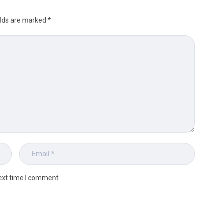
elds are marked
*
ext time I comment.