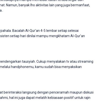
hat. Namun, banyak lho aktivitas lain yang juga bermanfaat,
a..
rpahala. Bacalah Al-Qur’an 4-5 lembar setiap selesai
nsisten setiap hari dinilai mampu mengkhatam Al-Qur’an
h mendengarkan tausyiah. Cukup menyalakan tv atau streaming
in melalui handphonemu, kamu sudah bisa menyaksikan
 dapat berinteraksi langsung dengan penceramah maupun diskusi
hmi, hal ini juga dapat melatih kebiasaan positif untuk rajin