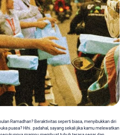
bulan Ramadhan? Beraktivitas seperti biasa, menyibukkan diri
uka puasa? Hihi.. padahal, sayang sekali jika kamu melewatkan
dur secukupnya mampu membuat tubuh terasa segar dan