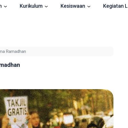
n
Kurikulum
Kesiswaan
Kegiatan L
lama Ramadhan
amadhan