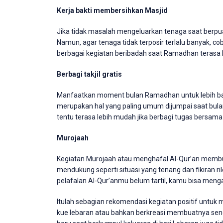
Kerja bakti membersihkan Masjid
Jika tidak masalah mengeluarkan tenaga saat berpua
Namun, agar tenaga tidak terposir terlalu banyak, c
berbagai kegiatan beribadah saat Ramadhan terasa
Berbagi takjil gratis
Manfaatkan moment bulan Ramadhan untuk lebih bany
merupakan hal yang paling umum dijumpai saat bu
tentu terasa lebih mudah jika berbagi tugas bersa
Murojaah
Kegiatan Murojaah atau menghafal Al-Qur’an membut
mendukung seperti situasi yang tenang dan fikiran r
pelafalan Al-Qur’anmu belum tartil, kamu bisa meng
Itulah sebagian rekomendasi kegiatan positif untuk
kue lebaran atau bahkan berkreasi membuatnya send