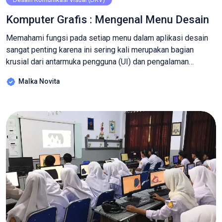
Komputer Grafis : Mengenal Menu Desain
Memahami fungsi pada setiap menu dalam aplikasi desain
sangat penting karena ini sering kali merupakan bagian
krusial dari antarmuka pengguna (UI) dan pengalaman
pengguna (UX). Menu desain tidak hanya mencakup elemen
Malka Novita
visual, tetapi juga aspek fungsionalitas dan usability.
Memahami semua aspek ini akan membantu Siswa/i belajar
merancang desain yang tidak hanya menarik secara visual
tetapi […]