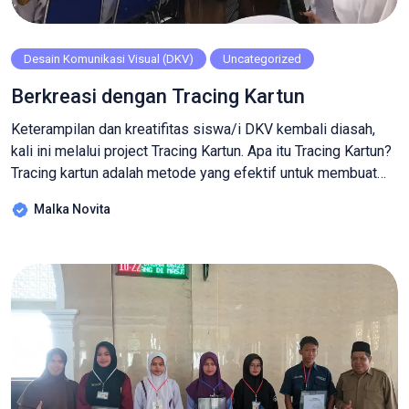
Desain Komunikasi Visual (DKV)
Uncategorized
Berkreasi dengan Tracing Kartun
Keterampilan dan kreatifitas siswa/i DKV kembali diasah,
kali ini melalui project Tracing Kartun. Apa itu Tracing Kartun?
Tracing kartun adalah metode yang efektif untuk membuat
salinan yang bersih dan tajam dari gambar kartun yang ada.
Malka Novita
Disini siswa mendapat keterampilan teknikal, yaitu teknik
mengembangkan keterampilan teknis dalam menggambar
dan mengedit gambar dengan presisi tinggi yang sangat
mempengaruhi hasil […]