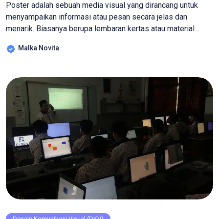
Poster adalah sebuah media visual yang dirancang untuk
menyampaikan informasi atau pesan secara jelas dan
menarik. Biasanya berupa lembaran kertas atau material
lainnya yang dipajang di tempat-tempat umum untuk tujuan
Malka Novita
promosi, pendidikan, atau penyuluhan. Poster terbagi dalam
bentuk manual dan digital. Beberapa yang termasuk dalam
poster manual (cetakan) adalah Lithografi, yaitu poster yang
proses pembuatannya […]
Desain Komunikasi Visual (DKV)