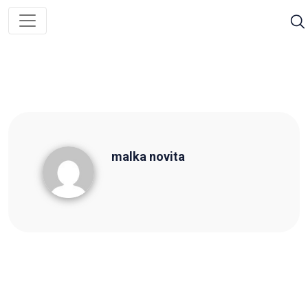
malka novita
malka novita