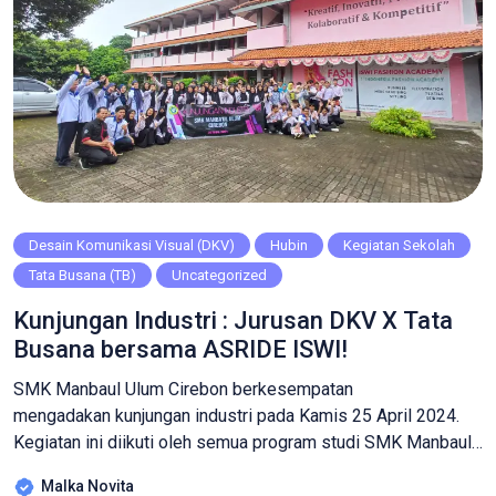
Desain Komunikasi Visual (DKV)
Hubin
Kegiatan Sekolah
Tata Busana (TB)
Uncategorized
Kunjungan Industri : Jurusan DKV X Tata
Busana bersama ASRIDE ISWI!
SMK Manbaul Ulum Cirebon berkesempatan
mengadakan kunjungan industri pada Kamis 25 April 2024.
Kegiatan ini diikuti oleh semua program studi SMK Manbaul
Ulum dan diagendakan setiap tahun guna menerapkan sistem
Malka Novita
outdoor study. Lokasi kunjungan industri bagi siswa/i DKV