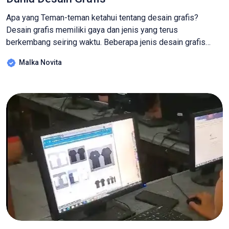
Apa yang Teman-teman ketahui tentang desain grafis?
Desain grafis memiliki gaya dan jenis yang terus
berkembang seiring waktu. Beberapa jenis desain grafis
yang umum melibatkan penggunaan keterampilan kreatif dan
Malka Novita
teknis untuk menyampaikan pesan atau informasi dengan
cara visual. Berikut adalah beberapa jenis desain grafis yang
sebenarnya umum kita jumpai, lho! : Desain Identitas
Perusahaan (Corporate Identity Design): […]