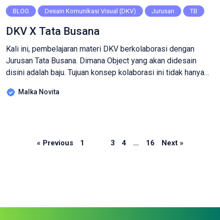
BLOG
Desain Komunikasi Visual (DKV)
Jurusan
TB
DKV X Tata Busana
Kali ini, pembelajaran materi DKV berkolaborasi dengan
Jurusan Tata Busana. Dimana Object yang akan didesain
disini adalah baju. Tujuan konsep kolaborasi ini tidak hanya
dapat memperkaya pengalaman belajar mahasiswa dari
Malka Novita
kedua jurusan, tetapi juga dapat menghasilkan karya-karya
inovatif dan kreatif yang mencerminkan kombinasi keahlian
dari dunia desain visual dan tata busana. Selain itu siswa/i
dapat belajar mengembangkan […]
Page
Page
Page
Page
Page
« Previous
1
2
3
4
…
16
Next »