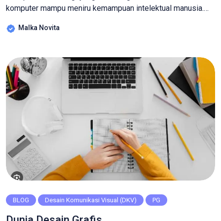
komputer mampu meniru kemampuan intelektual manusia.
Kolaborasi AI dan seni telah menghasilkan berbagai karya
Malka Novita
yang menginspirasi dan mengubah paradigma kreativitas.
Perpaduan antara kemampuan analisis dan kepekaan
emosional manusia dengan kekuatan komputasi dan
algoritma AI. Contoh kolaborasi yang menarik antara AI dan
seni antara […]
BLOG
Desain Komunikasi Visual (DKV)
PG
Dunia Desain Grafis