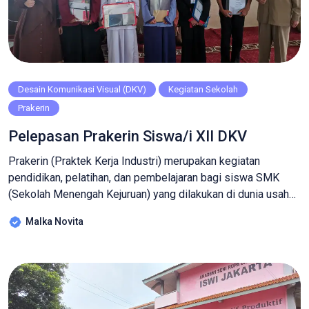
Desain Komunikasi Visual (DKV)
Kegiatan Sekolah
Prakerin
Pelepasan Prakerin Siswa/i XII DKV
Prakerin (Praktek Kerja Industri) merupakan kegiatan
pendidikan, pelatihan, dan pembelajaran bagi siswa SMK
(Sekolah Menengah Kejuruan) yang dilakukan di dunia usaha
atau dunia industri yang berkaitan dengan kompetensi siswa
Malka Novita
sesuai bidang yang digelutinya. Pada umumnya, sekolah
akan mengupayakan terlaksananya program Prakerin SMK ini
demi meningkatkan keterampilan siswa di bidangnya. Dalam
program ini, para siswa diberikan bekal […]