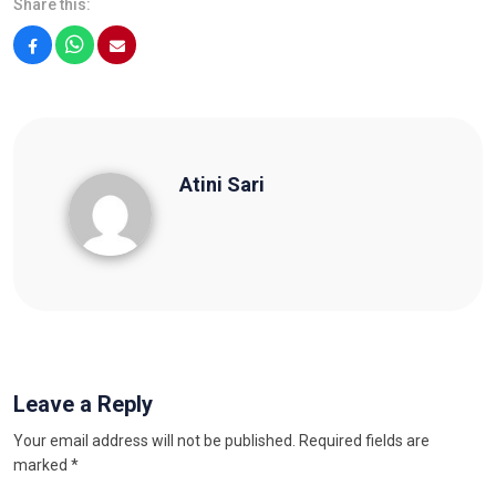
Share this:
Facebook
WhatsApp
Email
Atini Sari
Atini Sari
Leave a Reply
Your email address will not be published.
Required fields are
marked
*