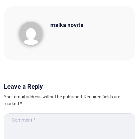
malka novita
malka novita
Leave a Reply
Your email address will not be published.
Required fields are
marked
*