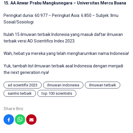
15. AA Anwar Prabu Mangkunegara – Universitas Mercu Buana
Peringkat dunia: 60.977 – Peringkat Asia: 6.850 – Subjek: Ilmu
Sosial/Sosiologi
Itulah 15 ilmuwan terbaik Indonesia yang masuk daftar ilmuwan
terbaik versi AD Scientifics Index 2023.
Wah, hebat ya mereka yang telah mengharumkan nama Indonesia!
Yuk, tambah list ilmuwan terbaik asal Indonesia dengan menjadi
the next generation nya!
ad scientifix 2023
ilmuwan indonesia
ilmuwan terbaik
saintis terbaik
top 100 scientists
Share this:
Facebook
WhatsApp
Email