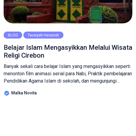
BLOG
Tausiyah Hasanah
Belajar Islam Mengasyikkan Melalui Wisata
Religi Cirebon
Banyak sekali cara belajar Islam yang mengasyikkan seperti
menonton film animasi serial para Nabi, Praktik pembelajaran
Pendidikan Agama Islam di sekolah, dan mengunjungi
tempat wisata religi dimana sejarah Islam ditemukan. Selain
Malka Novita
mendapat julukan kota Udang, Cirebon juga merupakan kota
yang tidak terlepas dari pengaruh agama Islam. Jika siswa/i
Manba’ul Ulum tertarik untuk mempelajari islam lebih […]